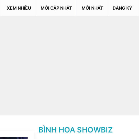
XEM NHIỀU
MỚI CẬP NHẬT
MỚI NHẤT
ĐĂNG KÝ
BÌNH HOA SHOWBIZ