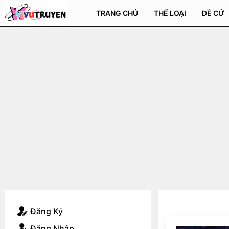
TRANG CHỦ
THỂ LOẠI
ĐỀ CỬ
Đăng Ký
Đăng Nhập