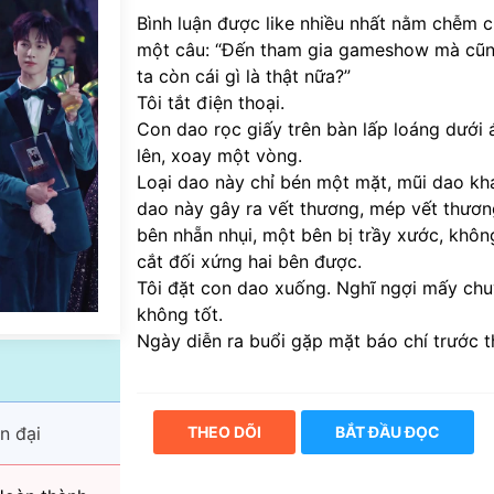
Bình luận được like nhiều nhất nằm chễm c
một câu: “Đến tham gia gameshow mà cũng
ta còn cái gì là thật nữa?”
Tôi tắt điện thoại.
Con dao rọc giấy trên bàn lấp loáng dưới 
lên, xoay một vòng.
Loại dao này chỉ bén một mặt, mũi dao kh
dao này gây ra vết thương, mép vết thươn
bên nhẵn nhụi, một bên bị trầy xước, không
cắt đối xứng hai bên được.
Tôi đặt con dao xuống. Nghĩ ngợi mấy chu
không tốt.
Ngày diễn ra buổi gặp mặt báo chí trước t
n đại
THEO DÕI
BẮT ĐẦU ĐỌC