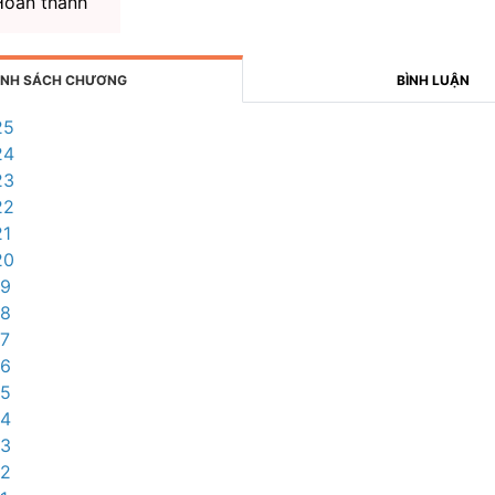
oàn thành
NH SÁCH CHƯƠNG
BÌNH LUẬN
25
24
23
22
21
20
19
18
7
16
15
14
13
12