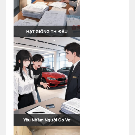
HẠT GIỐNG THI ĐẤU
Yêu Nhầm Người Có Vợ