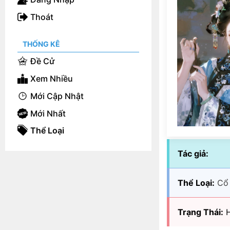
Thoát
THỐNG KÊ
Đề Cử
Xem Nhiều
Mới Cập Nhật
Mới Nhất
Thể Loại
Tác giả:
Thể Loại:
Cổ
Trạng Thái:
H