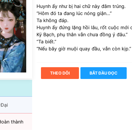
Huynh ấy như bị hai chữ này đâm trúng.
“Hôm đó ta đang lúc nóng giận…”
Ta không đáp.
Huynh ấy đứng lặng hồi lâu, rốt cuộc mới c
Ký Bạch, phụ thân vẫn chưa đồng ý đâu.”
“Ta biết.”
“Nếu bây giờ muội quay đầu, vẫn còn kịp.”
THEO DÕI
BẮT ĐẦU ĐỌC
 Đại
oàn thành