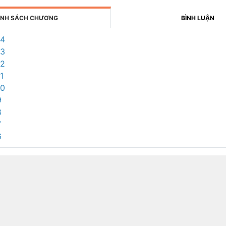
NH SÁCH CHƯƠNG
BÌNH LUẬN
14
13
12
1
10
9
8
7
6