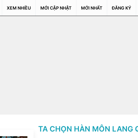
XEM NHIỀU
MỚI CẬP NHẬT
MỚI NHẤT
ĐĂNG KÝ
TA CHỌN HÀN MÔN LANG