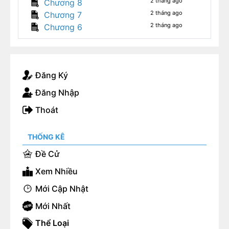
2 tháng ago
Chương 8
muốn chết. Cho nên hôm nay vừa gặp tiểu thư, ta
2 tháng ago
Chương 7
chỉ hận không thể tác hợp cho tiểu thư và huynh
2 tháng ago
Chương 6
ấy ngay lập tức.”
Ta không mấy bận tâm, mỉm cười cho qua. Viện
cớ nhà có việc bận, xin phép đi trước một bước.
Đăng Ký
Đăng Nhập
Thoát
THỐNG KÊ
Đề Cử
Xem Nhiều
Mới Cập Nhật
Mới Nhất
Thể Loại