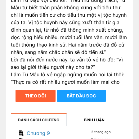
Lâm Tu Mậu vội cáo lỗi: “Tiểu thư đừng trách, Tu
Mậu tự biết thân phận không xứng với tiểu thư,
chỉ là muốn tiến cử cho tiểu thư một vị tộc huynh
của ta. Vị tộc huynh này cũng xuất thân từ gia
đình quan lại, từ nhỏ đã thông minh xuất chúng,
đọc rộng hiểu nhiều, mười tuổi làm văn, mười lăm
tuổi thông thạo kinh sử. Hai năm trước đã đỗ cử
nhân, sang năm chắc chắn sẽ đỗ tiến sĩ.”
Lời đã nói đến nước này, ta vẫn tỏ vẻ hồ đồ: “Vì
sao lại giới thiệu người này cho ta?”
Lâm Tu Mậu lộ vẻ ngập ngừng muốn nói lại thôi:
“Thực ra có rất nhiều người muốn làm mai cho
tộc huynh, ngặt nỗi huynh ấy chỉ một lòng vùi
THEO DÕI
BẮT ĐẦU ĐỌC
đầu đọc sách, bảo rằng mình thích nữ tử có nước
da ngăm đen. Về sau cũng không phải không có
nữ tử da ngăm nhìn trúng huynh ấy, nhưng huynh
ấy lại chê người ta đen chưa đủ. Hôn sự này cứ
DANH SÁCH CHƯƠNG
BÌNH LUẬN
lần lữa kéo dài suốt năm năm, giờ cũng lớn tuổi
2 tháng ago
Chương 9
rồi mà vẫn vò võ một mình, người trong tộc lo