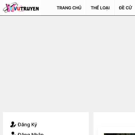
TRANG CHỦ
THỂ LOẠI
ĐỀ CỬ
Đăng Ký
Đăng Nhập