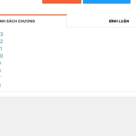
NH SÁCH CHƯƠNG
BÌNH LUẬN
13
12
1
10
9
8
7
6