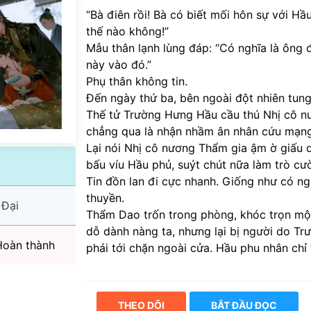
“Bà điên rồi! Bà có biết mối hôn sự với Hầ
thế nào không!”
Mẫu thân lạnh lùng đáp: “Có nghĩa là ông 
này vào đó.”
Phụ thân không tin.
Đến ngày thứ ba, bên ngoài đột nhiên tung 
Thế tử Trường Hưng Hầu cầu thú Nhị cô n
chẳng qua là nhận nhầm ân nhân cứu mạng
Lại nói Nhị cô nương Thẩm gia ậm ờ giấu 
bấu víu Hầu phủ, suýt chút nữa làm trò cườ
Tin đồn lan đi cực nhanh. Giống như có ng
thuyền.
 Đại
Thẩm Dao trốn trong phòng, khóc trọn một
dỗ dành nàng ta, nhưng lại bị người do T
oàn thành
phái tới chặn ngoài cửa. Hầu phu nhân chỉ 
THEO DÕI
BẮT ĐẦU ĐỌC