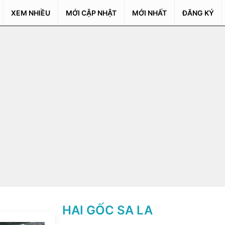
XEM NHIỀU
MỚI CẬP NHẬT
MỚI NHẤT
ĐĂNG KÝ
HAI GỐC SA LA