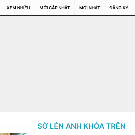
XEM NHIỀU
MỚI CẬP NHẬT
MỚI NHẤT
ĐĂNG KÝ
SỜ LÉN ANH KHÓA TRÊN