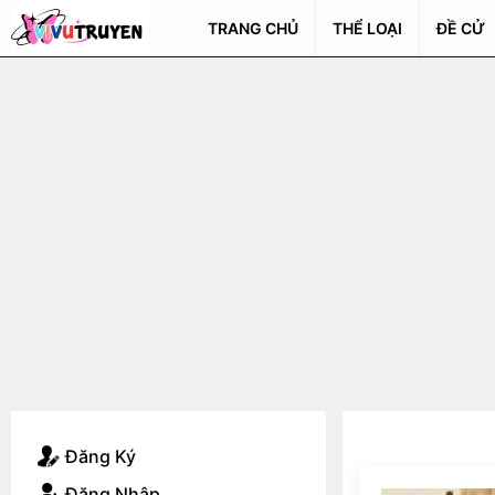
TRANG CHỦ
THỂ LOẠI
ĐỀ CỬ
Đăng Ký
Đăng Nhập