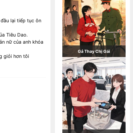
ầu lại tiếp tục ôn
của Tiêu Dao.
bản nữ của anh khóa
Gả Thay Chị Gái
g giỏi hơn tôi