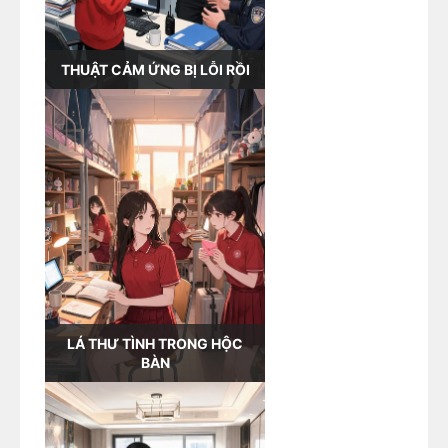
THUẬT CẢM ỨNG BỊ LỖI RỒI
LÁ THƯ TÌNH TRONG HỘC
BÀN