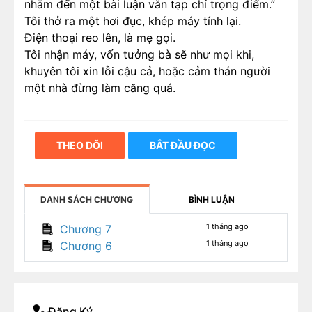
nhắm đến một bài luận văn tạp chí trọng điểm.”
Tôi thở ra một hơi đục, khép máy tính lại.
Điện thoại reo lên, là mẹ gọi.
Tôi nhận máy, vốn tưởng bà sẽ như mọi khi,
khuyên tôi xin lỗi cậu cả, hoặc cảm thán người
một nhà đừng làm căng quá.
THEO DÕI
BẮT ĐẦU ĐỌC
DANH SÁCH CHƯƠNG
BÌNH LUẬN
1 tháng ago
Chương 7
1 tháng ago
Chương 6
Đăng Ký