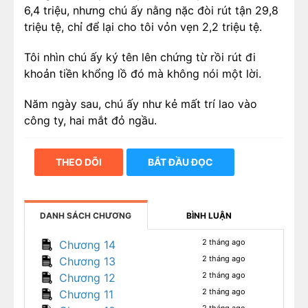
6,4 triệu, nhưng chú ấy nằng nặc đòi rút tận 29,8
triệu tệ, chỉ để lại cho tôi vỏn vẹn 2,2 triệu tệ.
Tôi nhìn chú ấy ký tên lên chứng từ rồi rút đi
khoản tiền khổng lồ đó mà không nói một lời.
Năm ngày sau, chú ấy như kẻ mất trí lao vào
công ty, hai mắt đỏ ngầu.
“Lục Vãn Tình, tại sao mày không nói trước với
THEO DÕI
BẮT ĐẦU ĐỌC
tao!” Giọng chú ấy run lẩy bẩy.
Tôi ngẩng đầu nhìn chú, giọng đều đều: “Chú à,
đây là quyết định do chính chú đưa ra mà.”
DANH SÁCH CHƯƠNG
BÌNH LUẬN
Đến khi nhìn thấy xấp tài liệu trên bàn làm việc
2 tháng ago
Chương 14
của tôi, chú ấy hoàn toàn suy sụp, ngồi bệt
2 tháng ago
Chương 13
xuống đất.
2 tháng ago
Chương 12
2 tháng ago
Chương 11