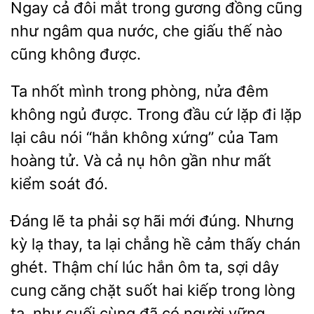
Ngay cả đôi mắt trong gương đồng cũng
như ngâm qua nước, che giấu thế nào
cũng
Ta
mình trong phòng, nửa đêm
ngủ được. Trong đầu cứ lặp
lặp
lại câu nói “hắn không xứng” của Tam
hoàng tử. Và cả nụ hôn gần như mất
kiểm soát đó.
Đáng lẽ ta phải sợ hãi mới đúng. Nhưng
kỳ lạ thay,
lại chẳng hề cảm thấy chán
ghét. Thậm chí lúc hắn ôm ta, sợi dây
cung căng chặt suốt hai
trong lòng
như cuối cùng đã có người vững