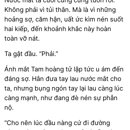
Nước mắt ta cuối cùng cũng tuôn rơi.
Không
vì tủi thân. Mà là vì những
hoảng sợ, căm hận,
ức kìm nén suốt
kiếp, đến khoảnh khắc này hoàn
toàn vỡ nát.
gật
Ánh mắt Tam hoàng tử lập tức u ám đến
đáng sợ. Hắn đưa tay lau nước mắt cho
nhưng
ngón tay lại lau càng lúc
càng mạnh, như đang đè nén sự
nộ.
nên lúc
nàng cứ đi