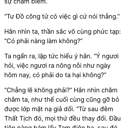
châm biếm.
“Tư
công
có
gì cứ nói thẳng.”
thần sắc vô cùng phức tạp:
“Có phải nàng làm không?”
Ta ngẩn ra, lập tức hiểu ý hắn. “Ý
hỏi, việc ngươi ra nông nỗi như ngày
hôm
phải do ta hại không?”
“Chẳng lẽ không phải?” Hắn nhìn chằm
chằm ta, như thể cuối cùng cũng gỡ bỏ
được lớp mặt nạ giả dối. “Từ sau đêm
Thất Tịch đó, mọi thứ đều thay đổi. Đầu
tiên nàng bám lấy Tam điện hạ, sau đó