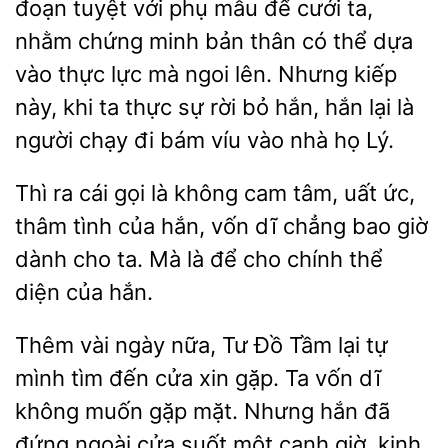
đoạn tuyệt với phụ mẫu để cưới ta,
nhằm chứng minh bản thân có thể dựa
vào thực lực mà
lên. Nhưng kiếp
khi ta thực sự rời bỏ hắn, hắn lại là
người chạy đi bám víu vào nhà họ Lý.
Thì ra cái gọi là không cam
uất ức,
tình của
vốn dĩ chẳng bao giờ
dành cho ta. Mà là để cho chính thể
diện của hắn.
Thêm vài ngày nữa, Tư Đồ Tầm
mình tìm đến cửa xin gặp. Ta vốn dĩ
không muốn gặp mặt. Nhưng hắn
đứng ngoài cửa suốt một canh giờ, kinh