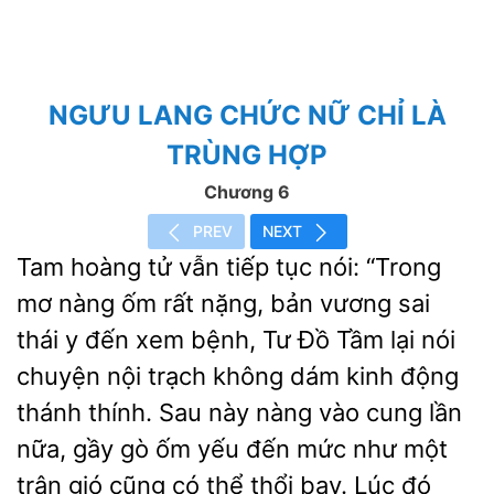
NGƯU LANG CHỨC NỮ CHỈ LÀ
TRÙNG HỢP
Chương 6
PREV
NEXT
Tam hoàng tử vẫn tiếp tục
“Trong
mơ nàng ốm rất nặng, bản vương sai
thái y đến xem bệnh, Tư Đồ Tầm lại nói
chuyện nội trạch không dám kinh động
thánh thính. Sau này
vào cung lần
nữa, gầy gò ốm yếu đến mức như
trận gió cũng có thể thổi bay. Lúc đó