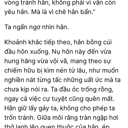
vòng tránh hắn, không phải vì vẫn còn
yêu hắn. Mà là vì chê hắn bẩn.”
nhìn hắn.
Khoảnh khắc tiếp theo, hắn bỗng cúi
đầu hôn xuống. Nụ hôn này đến vừa
hung hăng vừa vội vã, mang theo sự
chiếm hữu bị kìm nén từ lâu, như muốn
nghiền nát từng tấc những uất ức mà ta
chưa kịp nói ra. Ta đầu óc trống rỗng,
ngay cả việc cự tuyệt
quên mất.
giữ lấy gáy ta, không cho phép ta
trốn tránh. Giữa môi răng tràn ngập hơi
thở lạnh lẽo quen thuộc của hắn,