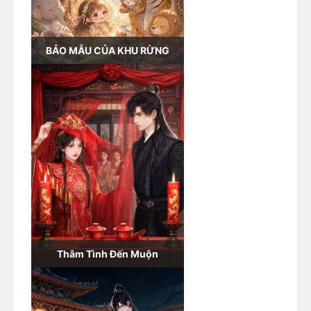
BẢO MẪU CỦA KHU RỪNG
Thâm Tình Đến Muộn