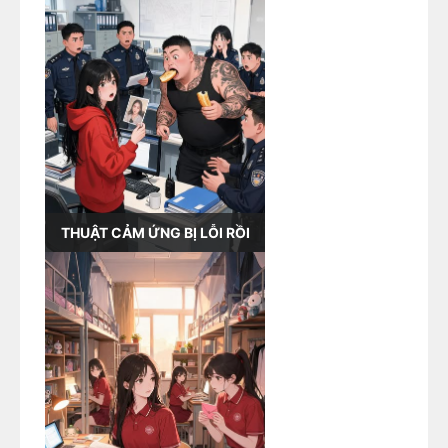
THUẬT CẢM ỨNG BỊ LỖI RỒI