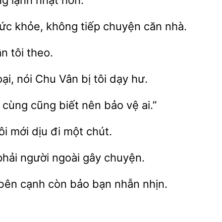
ng
nhạt hơn.
khỏe, không tiếp chuyện căn nhà.
tôi theo.
ại, nói Chu Vân bị
i cùng cũng
nên
vệ ai.”
ôi
đi một chút.
người ngoài gây chuyện.
 bên cạnh còn bảo bạn nhẫn