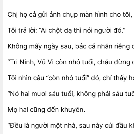
Chị họ cả gửi
chụp màn
cho tôi,
trả lời:
chột dạ thì nói người
Không
ngày sau,
cả nhắn
c
“Tri
Vũ Vi còn nhỏ
cháu đừng 
Tôi nhìn câu “còn
tuổi” đó, chỉ
hai mươi sáu
không phải
tuổ
đến khuyên.
“Đều là người
nhà,
này cúi đầu 