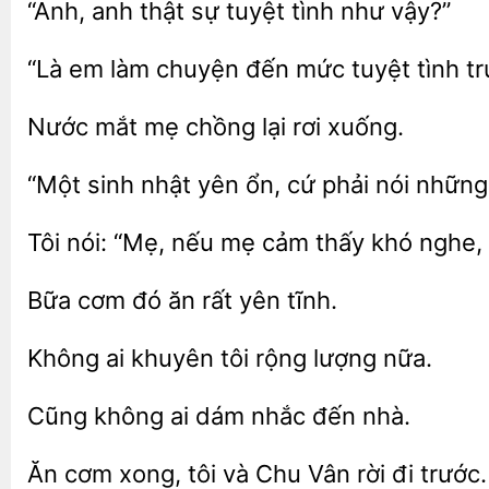
“Anh,
thật
tình như vậy?”
em
chuyện đến mức tuyệt
tr
Nước
mẹ
lại
xuống.
“Một sinh nhật
ổn, cứ phải
nhữn
nói: “Mẹ, nếu mẹ
thấy khó nghe,
Bữa cơm
ăn rất
khuyên tôi rộng lượng
ai dám nhắc
nhà.
xong, tôi và Chu Vân rời đi