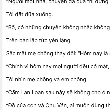
“Người một nhà, chuyện
qua
đừng
đũa
“Bố, có
chuyện không nhắc khôn
Trên
yên lặng.
Sắc
mẹ chồng thay
“Hôm nay là 
“Chính
hôm
mọi người đều có mặt,
Tôi
chồng và
chồng.
“Cẩm Lan Loan sau này sẽ không cho ở n
“Đồ
con và Chu
ai muốn
th