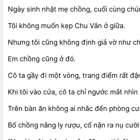
Ngày
nhật
chồng, cuối cùng chú
Tôi không muốn
Chu
giữa.
Nhưng
cũng không định
vờ như c
chồng
ở
Cô ta gầy đi
vòng, trang điểm rất đậ
Khi
vào
cô ta chỉ
mắt nhìn 
Trên bàn ăn
ai nhắc đến
Bố chồng nâng ly
cố nặn ra