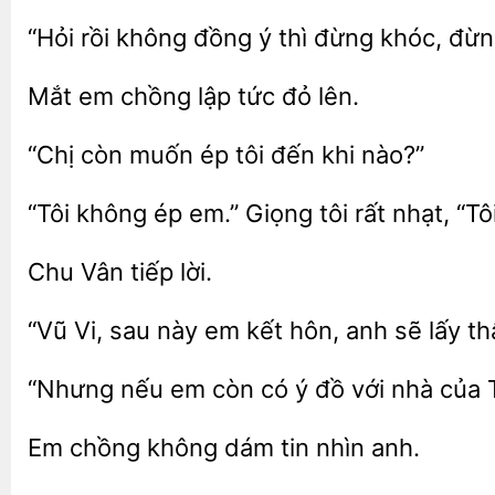
rồi không đồng ý thì đừng
đừn
Mắt em
tức
lên.
còn muốn
đến khi nào?”
“Tôi
ép
Giọng tôi rất nhạt, “T
tiếp
“Vũ Vi, sau này em kết hôn, anh sẽ
nếu em còn có
đồ với nhà của 
Em
không dám tin