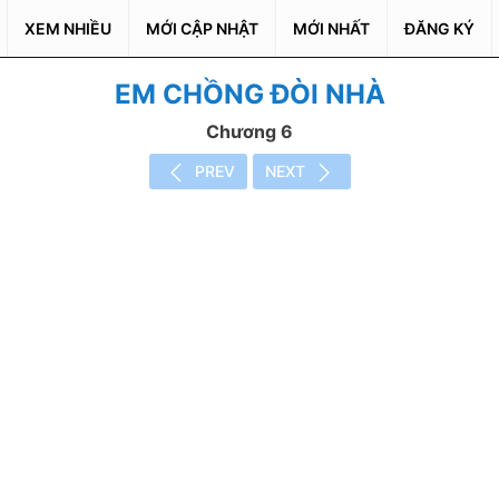
XEM NHIỀU
MỚI CẬP NHẬT
MỚI NHẤT
ĐĂNG KÝ
EM CHỒNG ĐÒI NHÀ
Chương 6
PREV
NEXT