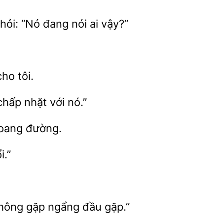
 hỏi:
đang nói ai vậy?”
ho tôi.
chấp
với nó.”
đường.
i.”
không gặp ngẩng đầu