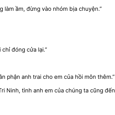
g làm ầm, đừng vào
bịa chuyện.”
ôi chỉ đóng
lại.”
phận anh trai
em của hồi môn thêm.”
Tri Ninh, tình anh em của
ta cũng đến 