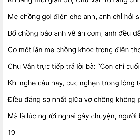
Khoảng thời gian
Vân rõ ràng cũ
chồng gọi
cho anh, anh chỉ hỏi
chồng bảo anh về ăn
anh đều
Có một lần mẹ chồng khóc trong điện tho
Chu Vân trực tiếp trả
bà: “Con chỉ cuố
Khi nghe câu này, cục nghẹn trong
t
Điều đáng
nhất giữa
chồng không
là lúc người
gây chuyện, người
19