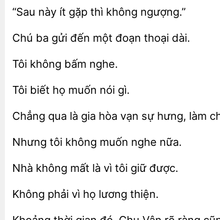
“Sau này
không ngượng.”
Chú ba gửi đến một
nghe.
họ
nói gì.
Chẳng qua là
hòa
sự
làm ch
tôi không muốn
Nhà
mất
vì tôi
được.
Không
vì
thiện.