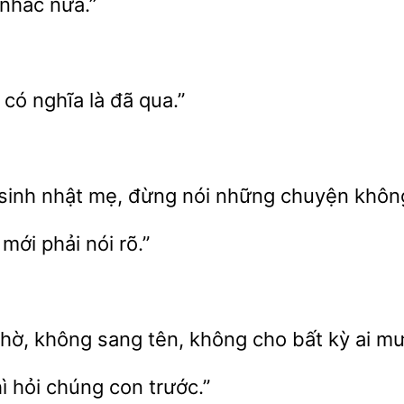
nữa.”
g
nghĩa là
qua.”
sinh nhật mẹ,
nói những chuyện không
 mới phải
rõ.”
hờ, không sang tên,
cho
kỳ ai
ì hỏi chúng con trước.”