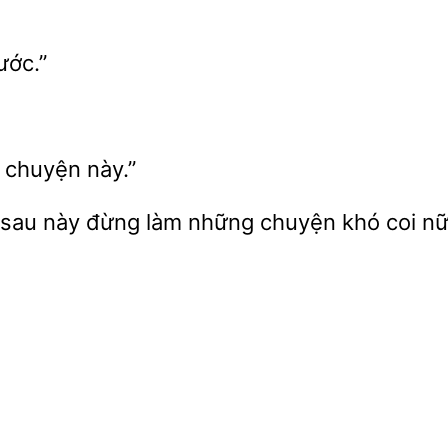
ước.”
g
này.”
 sau này đừng làm những chuyện khó
nữ