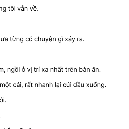
ng tôi
về.
hưa từng có
gì xảy ra.
m, ngồi
vị trí xa nhất trên bàn
một cái, rất nhanh lại cúi đầu xuống.