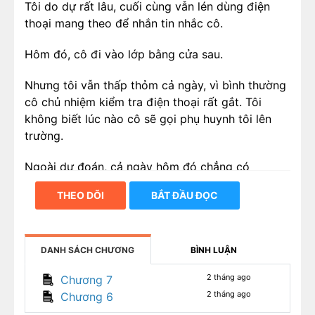
Tôi do dự rất lâu, cuối cùng vẫn lén dùng điện
thoại mang theo để nhắn tin nhắc cô.
Hôm đó, cô đi vào lớp bằng cửa sau.
Nhưng tôi vẫn thấp thỏm cả ngày, vì bình thường
cô chủ nhiệm kiểm tra điện thoại rất gắt. Tôi
không biết lúc nào cô sẽ gọi phụ huynh tôi lên
trường.
Ngoài dự đoán, cả ngày hôm đó chẳng có
chuyện gì xảy ra.
THEO DÕI
BẮT ĐẦU ĐỌC
Điều duy nhất thay đổi là—
Từ ngày ấy, giáo viên các môn lần lượt nhét thêm
DANH SÁCH CHƯƠNG
BÌNH LUẬN
cho tôi một đề luyện tập.
2 tháng ago
Chương 7
Cứ thế, sau một năm bị “huấn luyện” đến trời đất
2 tháng ago
Chương 6
quay cuồng.