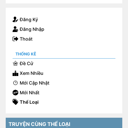
Không ngờ rằng, trong khóa này, người duy nhất
của cả trường đỗ Đại học Thanh Hoa lại là tôi.
Đăng Ký
Đăng Nhập
Thoát
THỐNG KÊ
Đề Cử
Xem Nhiều
Mới Cập Nhật
Mới Nhất
Thể Loại
TRUYỆN CÙNG THỂ LOẠI