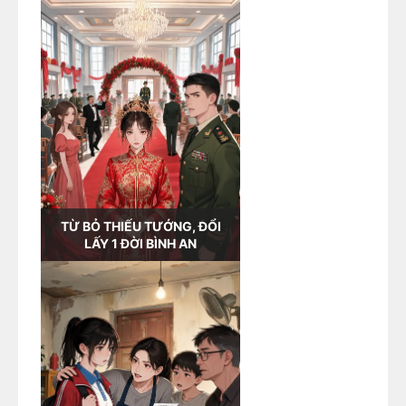
Được thôi.
Đã muốn tự dựa vào bản thân.
Vậy người làm chị như tôi cũng sẽ không cản
đường em trai nữa.
Là khách hàng duy nhất của nó, đơn hàng năm
sau, tôi hủy thẳng.
TỪ BỎ THIẾU TƯỚNG, ĐỔI
LẤY 1 ĐỜI BÌNH AN