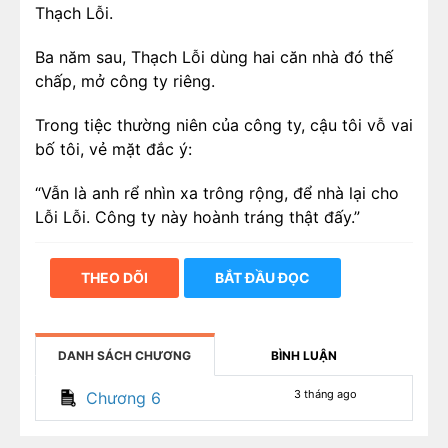
Thạch Lỗi.
Ba năm sau, Thạch Lỗi dùng hai căn nhà đó thế
chấp, mở công ty riêng.
Trong tiệc thường niên của công ty, cậu tôi vỗ vai
bố tôi, vẻ mặt đắc ý:
“Vẫn là anh rể nhìn xa trông rộng, để nhà lại cho
Lỗi Lỗi. Công ty này hoành tráng thật đấy.”
Tôi cầm ly rượu, khẽ cười:
THEO DÕI
BẮT ĐẦU ĐỌC
“Cậu nhớ nhầm rồi. Bố cháu nói đó là ý của mẹ
cháu muốn báo ơn, không liên quan gì đến bố
cháu.”
DANH SÁCH CHƯƠNG
BÌNH LUẬN
“Bố mày lừa mày đấy!”
3 tháng ago
Chương 6
Cậu tôi uống quá chén, giọng càng lúc càng lớn: