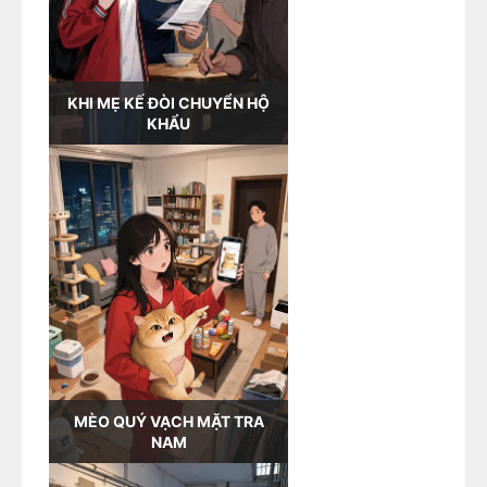
KHI MẸ KẾ ĐÒI CHUYỂN HỘ
KHẨU
MÈO QUÝ VẠCH MẶT TRA
NAM