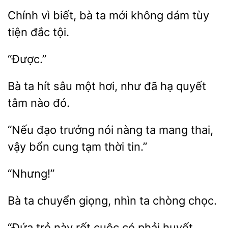
Chính vì biết,
mới không dám
tiện đắc tội.
“Được.”
Bà ta
sâu một hơi, như đã hạ
nào đó.
“Nếu đạo
nói
ta mang
vậy bổn cung tạm thời tin.”
“Nhưng!”
Bà ta
giọng,
ta chòng
trẻ này rốt
có phải huyết