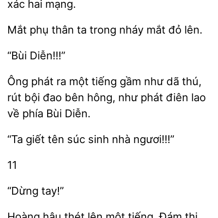
xác hai
phụ thân
trong nháy mắt đỏ
phát ra một tiếng gầm
dã thú,
rút bội đao bên hông,
phát điên lao
về phía Bùi Diễn.
“Ta
súc
nhà ngươi!!!”
11
Hoàng hậu thét lên một tiếng. Đám thị