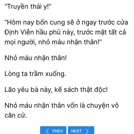
“Hôm nay bổn
sẽ ở ngay trước cửa
Viễn hầu phủ này, trước mặt tất
mọi người, nhỏ máu nhận thân!”
nhận
xuống.
Lão
bà này, kế sách
Nhỏ máu
vốn
chuyện vô
căn cứ.
PREV
NEXT