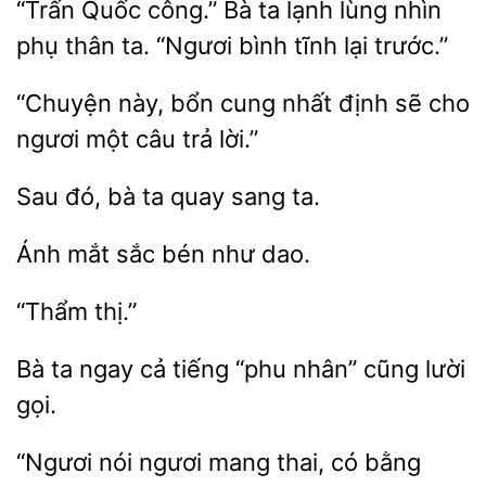
“Trấn Quốc công.” Bà ta lạnh lùng nhìn
phụ thân
bình tĩnh
trước.”
“Chuyện
bổn cung nhất định sẽ
ngươi
câu trả lời.”
Sau đó, bà
quay
Ánh
bén
dao.
Bà ta ngay cả tiếng “phu
gọi.
“Ngươi
ngươi mang thai,