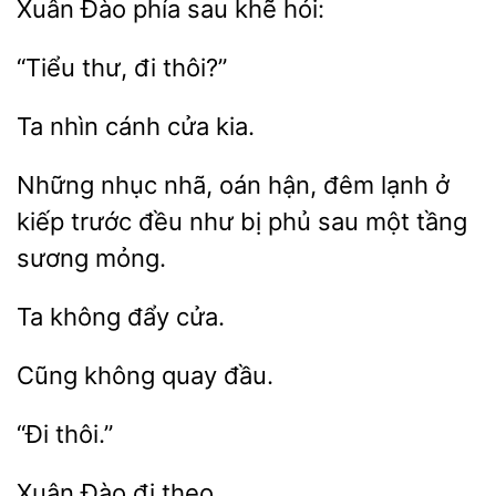
Xuân
phía
khẽ
thôi?”
Ta
kia.
Những nhục nhã, oán hận, đêm lạnh ở
trước đều như bị phủ
một tầng
mỏng.
đẩy
Cũng
Đào