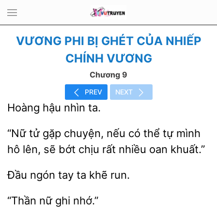
VƯƠNG PHI BỊ GHÉT CỦA NHIẾP
CHÍNH VƯƠNG
Chương 9
PREV
NEXT
hậu
“Nữ tử gặp chuyện, nếu có thể tự
hô
sẽ bớt chịu rất nhiều
khuất.”
ngón
ta
run.
nhớ.”