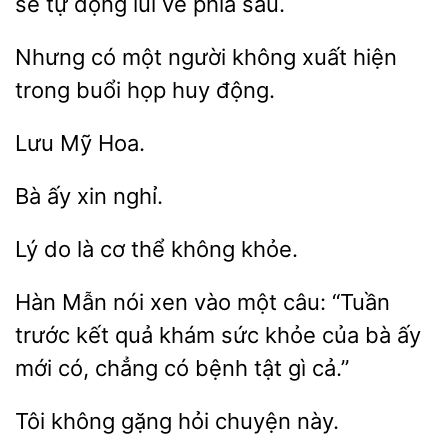
sẽ tự động lùi về phía sau.
Nhưng
một
không xuất hiện
trong buổi họp
động.
xin
do là
không khỏe.
Hàn Mẫn nói xen vào một
“Tuần
trước kết quả khám sức khỏe
ấy
mới có, chẳng có bệnh tật gì cả.”
không gặng
này.