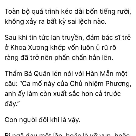
Toàn bộ
trình kéo dài bốn
rưỡi,
xảy ra bất kỳ sai lệch nào.
Sau khi tin tức lan truyền, đám bác sĩ
ở Khoa Xương khớp vốn luôn ủ
rõ
ràng đã
nên phấn chấn hẳn lên.
Thẩm Bá Quân lén nói với Hàn
một
câu: “Ca mổ này của Chủ nhiệm Phương,
anh ấy làm còn xuất
cả trước
đây.”
Con người đôi
Bị ngã
một lần, hoặc là vỡ vụn, hoặc