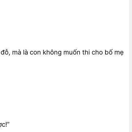
i đỗ, mà là con không muốn
bố mẹ
c!”