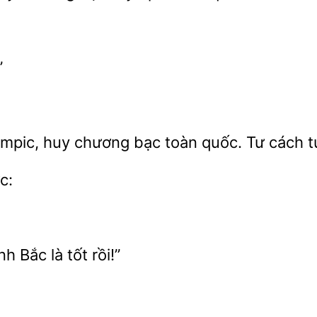
”
ympic,
chương bạc toàn quốc. Tư cách 
h Bắc là
rồi!”