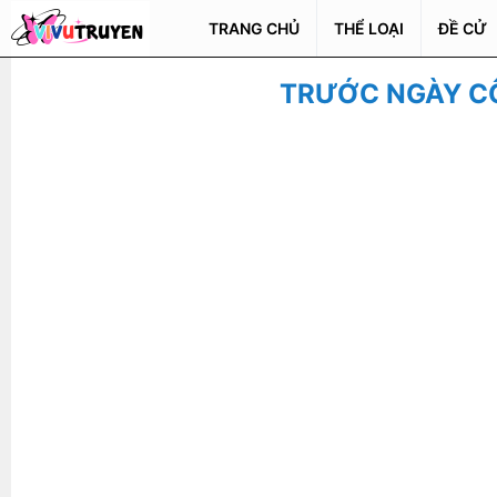
TRANG CHỦ
THỂ LOẠI
ĐỀ CỬ
TRƯỚC NGÀY CÔ