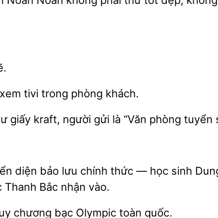
ện Noãn Noãn không phải thứ tốt đẹp, không 
ẽ.
xem tivi trong phòng khách.
 giấy kraft, người gửi là “Văn phòng
yển diện bảo lưu chính thức — học sinh Dun
 Thanh Bắc nhận vào.
huy
bạc
toàn quốc.