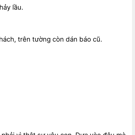
lầu.
hách, trên tường
dán báo cũ.