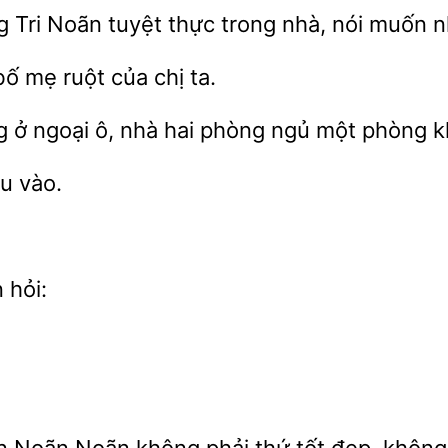
g Tri Noãn tuyệt thực trong
nói muốn
 bố mẹ ruột của chị
g ở ngoại ô, nhà
phòng ngủ
phòng k
ịu
hỏi: