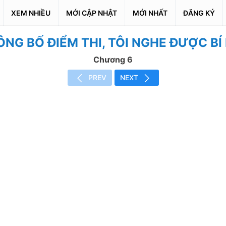
XEM NHIỀU
MỚI CẬP NHẬT
MỚI NHẤT
ĐĂNG KÝ
NG BỐ ĐIỂM THI, TÔI NGHE ĐƯỢC BÍ
Chương 6
PREV
NEXT