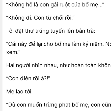
hổ là
ruột của bố mẹ…”
từ chối rồi.”
Tôi
thư trúng tuyển
bàn
“Cái này để lại cho bố mẹ làm kỷ
Nó
xem.”
Hai người nhìn
hoàn toàn khôn
à?!”
“Dù con
phạt bố mẹ, con cũn