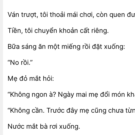
Ván trượt, tôi
mái chơi, còn quen đư
Tiền, tôi chuyển
Bữa sáng
miếng rồi
xuống:
đỏ
ngon à?
mai mẹ đổi món
cần. Trước
mẹ
chưa từn
rơi xuống.