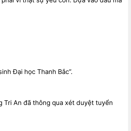
phải vì thật sự
Dựa vào đâu mà
Đại học Thanh Bắc”.
g Tri An đã thông qua xét duyệt