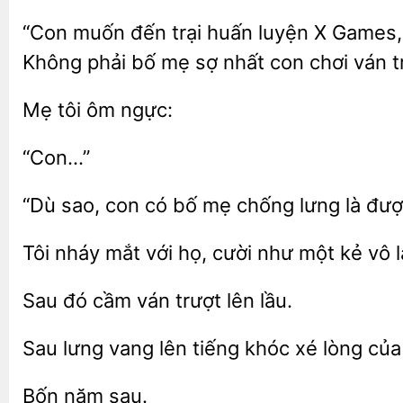
“Con muốn
trại huấn luyện X Games, 
Không phải bố mẹ sợ nhất con chơi ván 
ôm
“Con…”
“Dù sao,
có bố mẹ chống
là đư
Tôi nháy mắt với
cười như một
l
Sau đó cầm ván
Sau lưng vang
tiếng
lòng của