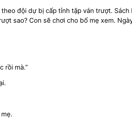
theo đội dự bị cấp tỉnh tập ván trượt.
trượt sao? Con sẽ chơi cho bố mẹ xem. Ngà
ợc
mà.”
ại.
 mẹ.