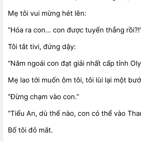
Mẹ
vui mừng
ra con…
được tuyển
rồi?!
tắt
dậy:
“Năm ngoái con đạt giải nhất cấp tỉnh Ol
Mẹ
tới muốn ôm tôi, tôi lùi lại
vào
“Tiểu An, dù thế
con có thể
Than
đỏ