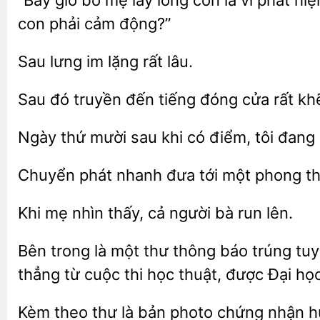
“Bây giờ
mẹ lấy lòng con là vì phát hi
con phải cảm động?”
im
rất lâu.
truyền đến tiếng đóng cửa
kh
mười sau khi có
tôi đang 
phát nhanh đưa tới một phong thư
Khi
nhìn thấy, cả
bà run
Bên trong là một thư thông báo trúng tu
thẳng từ cuộc
học thuật, được
học
Kèm theo thư
bản photo chứng nhận 