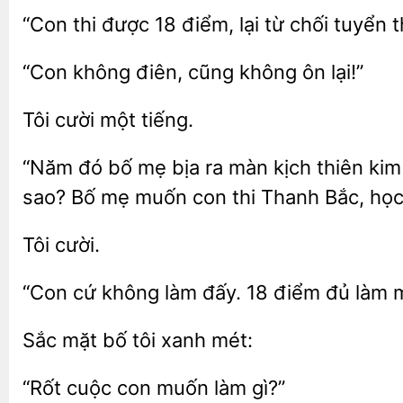
“Con
được 18 điểm, lại từ chối tuyển
“Con không
cũng
lại!”
cười
“Năm
bố mẹ bịa ra màn kịch thiên ki
sao? Bố mẹ muốn con
Thanh Bắc, học 
“Con cứ không làm
18 điểm đủ làm 
Sắc mặt
mét:
“Rốt
làm gì?”