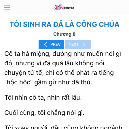
TÔI SINH RA ĐÃ LÀ CÔNG CHÚA
Chương 8
PREV
NEXT
Cô ta
miệng, dường như muốn nói gì
đó, nhưng vì đã quá lâu không nói
chuyện tử tế, chỉ có thể phát ra tiếng
“hộc
gừ như dã thú.
Tôi
ta, nhìn
lâu.
Cuối cùng,
nói
Tôi xoay người,
cũng không ngoảnh