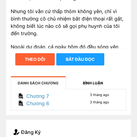
Nhưng tôi vẫn cứ thấp thỏm không yên, chỉ vì
bình thường cô chủ nhiệm bắt điện thoại rất gắt,
không biết lúc nào cô sẽ gọi phụ huynh của tôi
đến trường.
Ngoài dự đoán, cả ngày hôm đó đều sóng yên
biển lặng.
THEO DÕI
BẮT ĐẦU ĐỌC
Điều duy nhất thay đổi là—
Từ ngày ấy, các giáo viên bộ môn lần lượt nhét
DANH SÁCH CHƯƠNG
BÌNH LUẬN
thêm cho tôi một đề luyện tập.
3 tháng ago
Chương 7
Cứ thế bị luyện đến trời đất quay cuồng suốt một
3 tháng ago
Chương 6
năm.
Không ngờ được rằng, khóa này cả trường chỉ có
mình tôi đỗ Thanh Hoa.
Đăng Ký