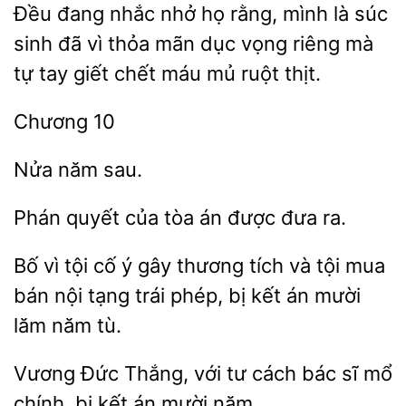
Đều đang nhắc nhở họ rằng, mình là súc
sinh đã vì thỏa
dục vọng riêng mà
tự tay giết chết
mủ ruột
Phán quyết
tòa
được đưa
Bố vì tội cố ý
thương tích và tội mua
bán nội tạng trái phép, bị kết án mười
tù.
Vương
Thắng, với
cách bác sĩ mổ
bị kết án mười năm.