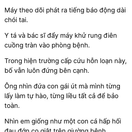
Máy
dõi phát ra tiếng báo
dài
tai.
Y tá và bác sĩ đẩy máy khử rung
tràn vào
bệnh.
cấp cứu hỗn loạn này,
bố vẫn luôn đứng bên cạnh.
Ông nhìn đứa con gái út mà
từng
làm
hào, từng liều tất cả để bảo
toàn.
em
như một con
hấp hối
đau đớn co giật trên giường bệnh.