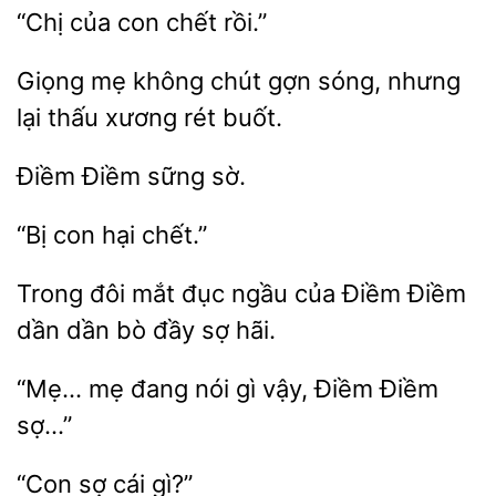
con
rồi.”
mẹ
chút gợn sóng, nhưng
lại thấu xương
buốt.
sững
hại
Trong đôi mắt đục ngầu của Điềm Điềm
dần dần bò
“Mẹ… mẹ đang
gì vậy, Điềm
“Con