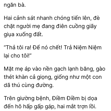
ngăn
Hai
sát nhanh chóng tiến lên, đè
chặt người mẹ
điên cuồng
giụa xuống đất.
“Thả
ra! Để
chết!
Niệm Niệm
lại cho tôi!”
Mặt mẹ áp vào nền
băng, gào
thét
cả giọng, giống như một con
dã thú cùng đường.
giường
Điềm Điềm bị dọa
đến hô hấp gấp gáp, hai mắt trợn