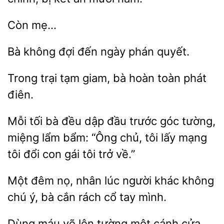
Bà
đợi
phán quyết.
trại tạm
hoàn toàn phát
điên.
tối bà đều dập đầu trước
tường,
miệng lẩm bẩm: “Ông chủ, tôi
mạng
tôi đổi con gái tôi trở về.”
Một đêm
nhân lúc người khác không
bà cắn rách cổ tay mình.
Dùng máu vẽ
tường một
cửa