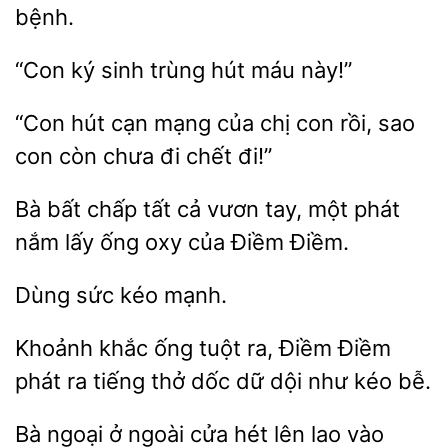
bệnh.
“Con
hút máu này!”
“Con
cạn
của chị
rồi, sao
con còn chưa đi chết đi!”
Bà bất chấp
cả vươn tay,
nắm lấy ống oxy của Điềm Điềm.
Dùng
Khoảnh khắc ống tuột
Điềm
phát ra tiếng thở dốc
dội như kéo bễ.
Bà ngoại
ngoài cửa hét
lao vào