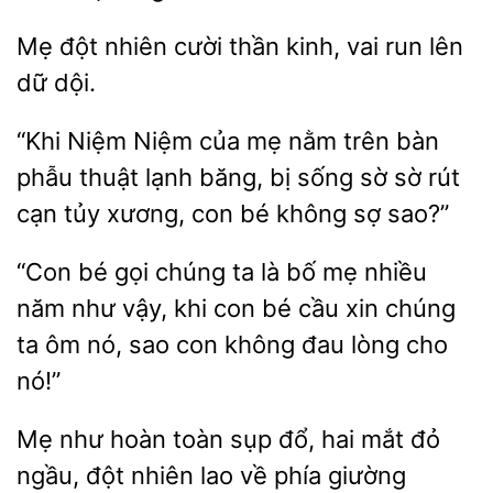
Mẹ đột
thần kinh, vai run lên
dội.
“Khi Niệm Niệm của mẹ nằm trên bàn
phẫu thuật lạnh băng, bị sống
sờ rút
cạn
xương, con bé không
sao?”
“Con bé gọi chúng ta
bố mẹ nhiều
năm như
khi con bé cầu xin chúng
ôm nó, sao con không đau lòng cho
nó!”
Mẹ như hoàn toàn sụp
hai
đỏ
ngầu, đột nhiên lao về
giường