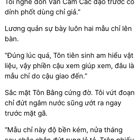
Tôi nghe đồn
Các dạo trước có
dính phốt dùng chỉ giả.”
Lương
sự bày luôn
chỉ lên
bàn.
“Đúng
quá, Tôn
sinh am hiểu vật
vậy phiền cậu xem giúp xem, đâu là
mẫu chỉ do cậu giao đến.”
Sắc mặt
Bằng cứng đờ. Tôi vứt đoạn
chỉ đứt ngâm nước sũng ướt
ngay
mặt gã.
“Mẫu chỉ này độ bền kém, nửa tháng