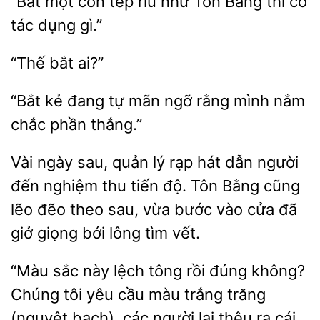
“Bắt một
tép riu như Tôn Bằng thì có
dụng
“Bắt
tự mãn ngỡ rằng mình nắm
chắc
thắng.”
Vài ngày sau,
lý rạp hát dẫn người
đến nghiệm thu tiến độ. Tôn Bằng
lẽo đẽo theo sau, vừa bước vào cửa đã
giở
bới lông tìm vết.
“Màu
này lệch tông rồi đúng không?
Chúng tôi yêu cầu màu trắng trăng
(nguyệt
các người lại thêu
cái