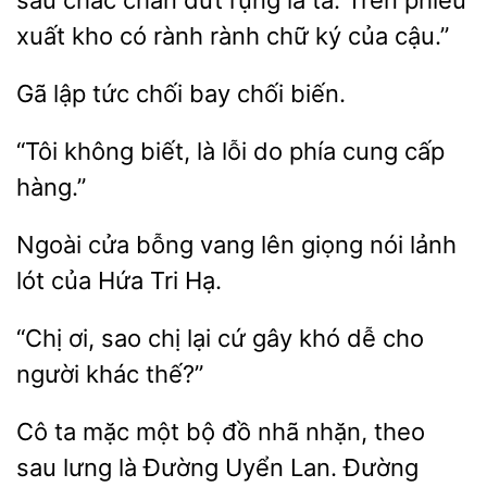
sau chắc chắn
rụng lả tả. Trên
xuất kho có rành rành chữ ký của
lập tức
chối biến.
không biết,
lỗi
phía cung cấp
hàng.”
Ngoài cửa bỗng vang lên
nói lảnh
lót của
Hạ.
“Chị ơi, sao chị
cứ gây
cho
người khác thế?”
Cô ta mặc một bộ đồ nhã nhặn, theo
sau lưng là Đường Uyển Lan. Đường