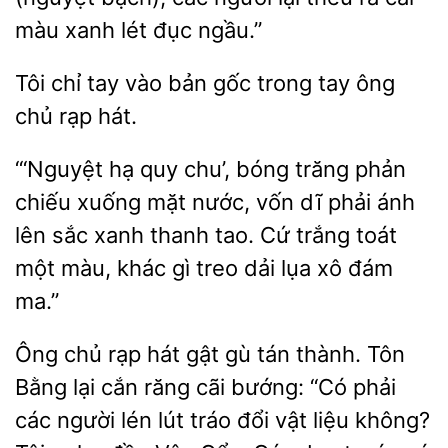
màu xanh lét đục ngầu.”
Tôi
tay vào bản gốc
tay ông
chủ
hát.
“‘Nguyệt hạ quy chu’, bóng trăng phản
chiếu xuống mặt
vốn
ánh
lên sắc xanh thanh tao. Cứ trắng toát
một màu, khác gì treo dải lụa xô đám
ma.”
Ông chủ rạp hát gật gù tán thành. Tôn
Bằng lại cắn răng cãi bướng: “Có phải
các người
lút tráo đổi vật liệu không?