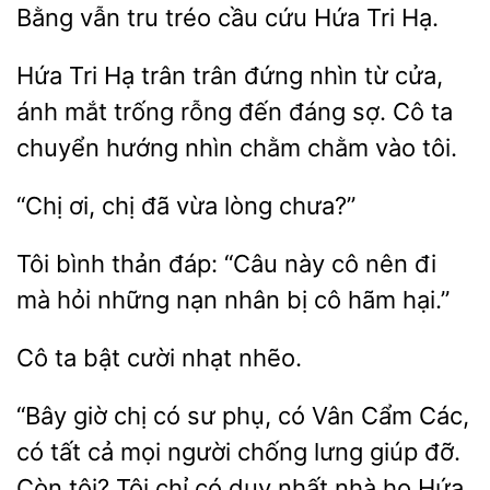
Bằng vẫn tru tréo cầu cứu Hứa Tri Hạ.
Hứa Tri Hạ trân trân đứng nhìn từ cửa,
ánh mắt trống rỗng đến đáng sợ. Cô
chuyển hướng nhìn chằm
vào
“Chị
vừa lòng chưa?”
Tôi bình thản
“Câu
cô nên đi
mà
những nạn nhân bị cô hãm hại.”
ta bật
nhẽo.
“Bây giờ chị có sư phụ, có Vân Cẩm Các,
có tất cả mọi người
giúp đỡ.
Còn tôi? Tôi chỉ có duy nhất nhà họ