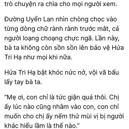
chuyện ra
cho mọi người xem.
Đường Uyển Lan
chòng chọc vào
từng dòng chữ rành rành trước mắt, cả
người loạng choạng chực ngã. Lần này,
bà ta không còn sồn sồn lên bảo vệ Hứa
như mọi khi nữa.
Hứa
Hạ bật khóc nức nở, vội vã bấu
lấy
ta.
“Mẹ ơi, con chỉ là tức
quá thôi. Chị
ấy lúc nào cũng nhắm
con, con chỉ
muốn cho chị ấy
thử mùi vị bị người
khác hiểu lầm là thế nào.”