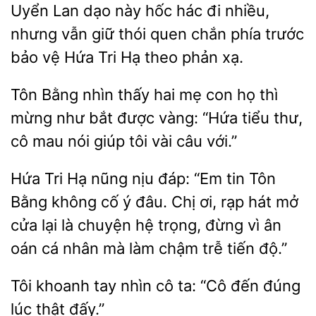
Uyển
dạo này hốc hác đi nhiều,
nhưng vẫn giữ thói quen chắn phía trước
bảo vệ Hứa
theo phản xạ.
Tôn Bằng nhìn thấy
mẹ con họ
mừng như bắt được vàng: “Hứa
thư,
cô mau nói giúp tôi vài câu với.”
Hứa Tri Hạ nũng nịu đáp: “Em
Tôn
Bằng không cố ý đâu.
ơi, rạp hát mở
cửa lại là chuyện hệ
đừng vì ân
oán cá nhân mà làm chậm trễ tiến độ.”
Tôi khoanh
nhìn cô ta: “Cô đến đúng
đấy.”