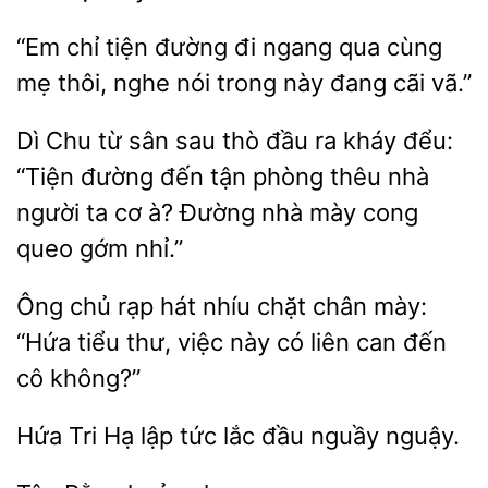
“Em chỉ tiện đường đi
qua cùng
thôi, nghe nói trong này
cãi vã.”
Dì
từ sân sau thò đầu ra kháy đểu:
“Tiện
đến tận phòng thêu nhà
người ta cơ
Đường nhà mày cong
queo gớm nhỉ.”
chủ rạp hát nhíu
chân mày:
“Hứa
thư, việc này có liên can đến
cô không?”
Hứa Tri Hạ lập
đầu
nguậy.