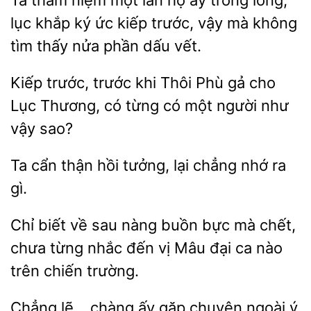
Ta
niệm
lần
ấy trong lòng,
lục khắp ký ức kiếp trước, vậy mà không
tìm thấy nửa phần dấu vết.
Kiếp
trước
Thôi Phù gả
Lục Thương, có từng có một người như
vậy sao?
cẩn
hồi
lại chẳng nhớ ra
gì.
biết
sau nàng buồn bực mà chết,
chưa từng nhắc đến
Mâu đại ca nào
trên chiến trường.
ấy gặp chuyện ngoài ý