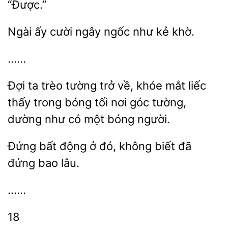
“Được.”
ấy
ngây ngốc như kẻ
……
Đợi ta trèo tường
về, khóe mắt liếc
thấy trong bóng
nơi góc tường,
dường như có một
người.
Đứng bất động ở
biết
đứng bao lâu.
……
18