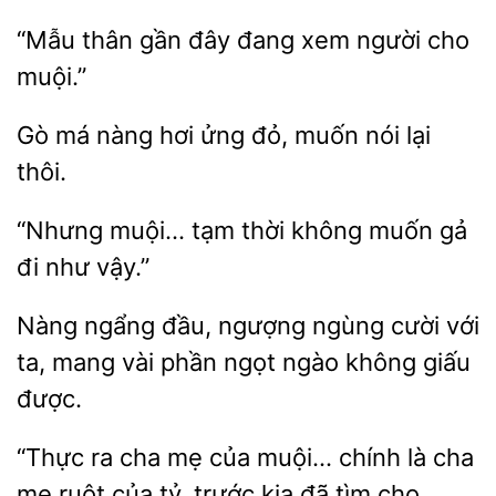
“Mẫu
gần đây đang xem
muội.”
Gò má nàng hơi ửng đỏ,
thôi.
muội… tạm thời không
gả
đi như
Nàng ngẩng đầu,
ngùng cười với
ta, mang
phần ngọt ngào không giấu
“Thực ra cha mẹ của muội…
là cha
ruột của tỷ, trước kia đã tìm cho