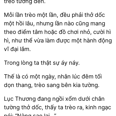
tường đến.
Mỗi lần trèo một lần, đều phải thở
một hồi lâu, nhưng lần nào cũng mang
theo điểm tâm hoặc đồ chơi nhỏ, cười
hì, như thể vừa làm được
hành động
vĩ đại lắm.
Trong
ta thật
náy.
có một ngày, nhân lúc đêm tối
thang, trèo sang bên kia tường.
Lục Thương đang ngồi xổm dưới chân
tường thở dốc, thấy
trèo
ngạc
nói: “Nàng sao lại…”