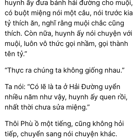
huynh ấy đưa bánh hải đường cho muội,
có buột miệng nói một câu, nói trước kia
thích ăn, nghĩ rằng muội chắc cũng
thích. Còn nữa, huynh ấy nói chuyện với
muội, luôn vô thức gọi nhầm, gọi thành
tên tỷ.”
ra chúng
giống nhau.”
Ta nói: “Có lẽ là ta ở Hải Đường uyển
nhiều năm như vậy,
ấy quen
nhất thời
sửa miệng.”
Thôi Phù ồ
tiếng,
không hỏi
tiếp, chuyển sang
chuyện khác.