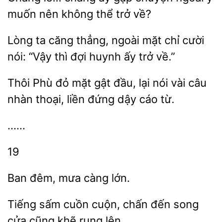
muốn nên không thể trở về?
Lòng ta căng thẳng, ngoài
chỉ
nói: “Vậy thì
huynh ấy trở về.”
Thôi Phù đỏ
gật đầu,
nói vài câu
nhàn thoại, liền đứng dậy
từ.
……
19
Ban đêm,
Tiếng sấm
cuộn, chấn đến song
cửa cũng
rung