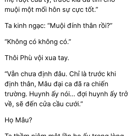
muội một
hôn sự cực tốt.”
Ta
ngạc: “Muội
thân
có
Phù
xua
“Vẫn chưa định đâu. Chỉ
trước khi
định thân, Mâu
ca đã ra chiến
trường.
ấy nói… đợi huynh ấy trở
về, sẽ đến cửa cầu cưới.”