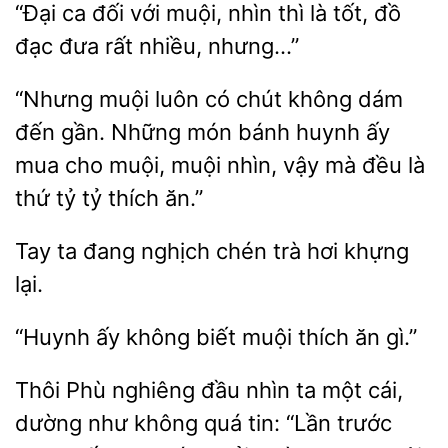
“Đại ca đối với muội, nhìn
là tốt, đồ
đạc
nhiều, nhưng…”
“Nhưng muội luôn có chút không dám
đến gần. Những
huynh ấy
mua cho muội,
nhìn, vậy mà đều là
thứ tỷ tỷ thích ăn.”
đang nghịch chén trà hơi khựng
“Huynh ấy
muội
ăn gì.”
Thôi Phù nghiêng đầu nhìn ta một
như không quá tin: “Lần trước