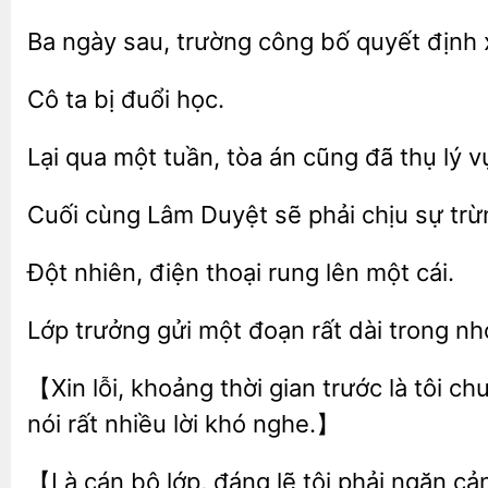
ngày
trường công bố quyết
Cô
bị
Lại qua
tòa
cũng đã thụ lý v
Lâm Duyệt sẽ phải chịu sự tr
Đột
thoại rung lên một
Lớp
gửi một đoạn rất dài trong
【Xin lỗi, khoảng thời gian trước là tôi 
nói rất
lời khó nghe.】
【Là cán bộ lớp, đáng lẽ tôi phải ngăn c