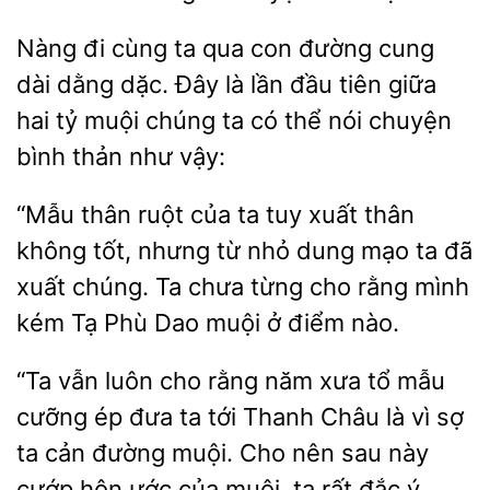
Nàng đi cùng
qua con đường cung
dài dằng dặc. Đây là lần đầu tiên giữa
hai tỷ
chúng ta có thể nói
bình thản như vậy:
“Mẫu thân ruột của ta tuy xuất thân
không tốt, nhưng từ nhỏ dung mạo ta đã
xuất
Ta chưa từng cho rằng mình
kém Tạ
Dao
ở điểm nào.
“Ta vẫn luôn cho rằng năm xưa tổ mẫu
cưỡng ép đưa ta tới Thanh Châu là vì
ta cản đường muội.
nên sau này
cướp hôn ước của muội,
rất đắc ý.