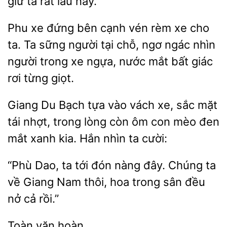
giữ ta rất lâu này.
xe đứng bên cạnh vén rèm xe cho
ta. Ta sững người tại chỗ, ngơ ngác nhìn
xe ngựa, nước mắt bất giác
rơi từng giọt.
Giang Du Bạch tựa vào vách
sắc mặt
tái nhợt,
lòng
ôm con mèo đen
mắt xanh kia. Hắn nhìn ta cười:
“Phù Dao, ta tới đón nàng đây. Chúng ta
Giang Nam thôi,
trong sân đều
nở cả