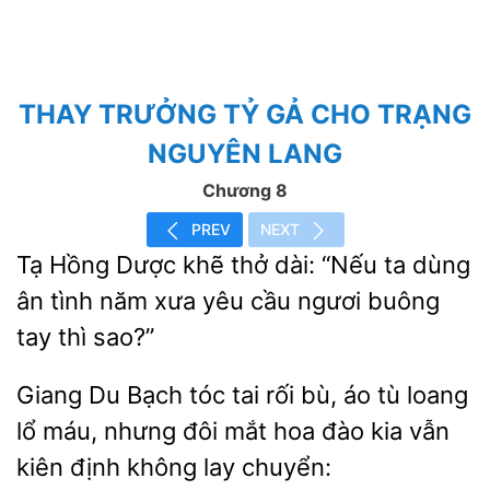
THAY TRƯỞNG TỶ GẢ CHO TRẠNG
NGUYÊN LANG
Chương 8
PREV
NEXT
Tạ Hồng Dược khẽ thở dài: “Nếu ta
ân
năm xưa yêu
ngươi buông
tay thì sao?”
Giang Du Bạch
tai rối bù, áo tù loang
lổ máu,
đôi mắt hoa đào kia vẫn
kiên định
lay chuyển: