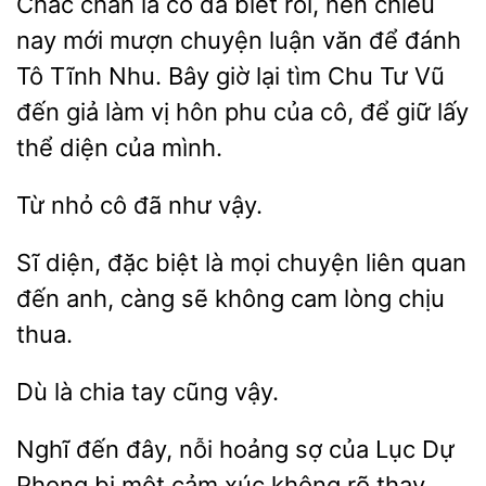
Chắc chắn là cô đã biết rồi, nên chiều
nay mới mượn chuyện luận văn để đánh
Tô
Nhu. Bây giờ lại tìm Chu
Vũ
đến giả làm vị hôn phu của cô, để giữ lấy
thể diện của
đã như vậy.
Sĩ diện, đặc biệt là mọi chuyện liên quan
càng sẽ không cam
chịu
thua.
Dù
chia
vậy.
Nghĩ đến đây, nỗi hoảng sợ của Lục Dự
Phong bị một cảm
không rõ