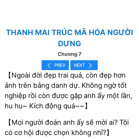
THANH MAI TRÚC MÃ HÓA NGƯỜI
DƯNG
Chương 7
PREV
NEXT
【Ngoài đời đẹp trai quá, còn đẹp hơn
ảnh trên bảng danh dự.
ngờ tốt
nghiệp rồi còn được gặp anh
một lần,
hu hu~ Kích
quá~~】
người
anh ấy sẽ mời ai? Tôi
cơ hội được chọn không nhỉ?】