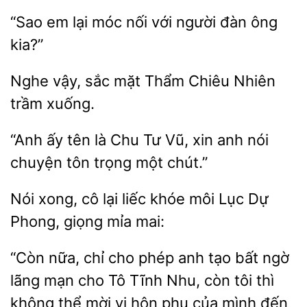
“Sao em
nối
người đàn ông
kia?”
Nghe vậy, sắc mặt
Chiêu
xuống.
ấy
là Chu Tư Vũ, xin anh nói
chuyện
trọng một chút.”
cô lại liếc khóe môi Lục Dự
giọng mỉa mai:
nữa, chỉ cho phép anh tạo bất ngờ
lãng mạn cho Tô
Nhu, còn tôi thì
không thể mời vị hôn phu
mình đến