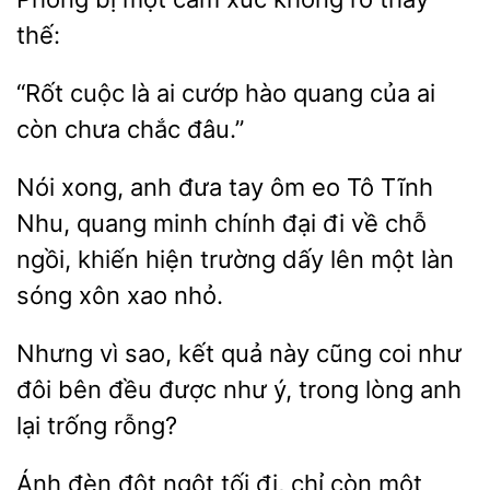
cuộc là ai cướp hào quang của ai
chưa chắc
Nói xong, anh
tay ôm eo Tô Tĩnh
Nhu, quang minh chính
đi
chỗ
ngồi, khiến hiện trường dấy lên một làn
sóng xôn xao nhỏ.
Nhưng vì sao,
quả này cũng coi như
đôi bên
được như ý,
lòng anh
lại trống rỗng?
Ánh
đột ngột tối đi, chỉ còn