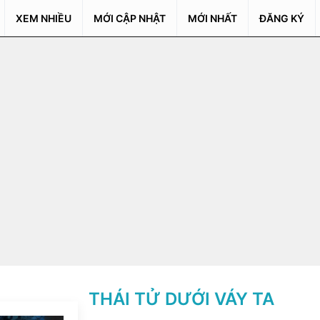
XEM NHIỀU
MỚI CẬP NHẬT
MỚI NHẤT
ĐĂNG KÝ
THÁI TỬ DƯỚI VÁY TA