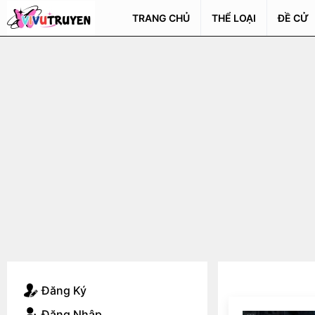
TRANG CHỦ
THỂ LOẠI
ĐỀ CỬ
Đăng Ký
Đăng Nhập