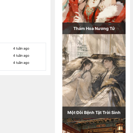
Thám Hoa Nương Tử
4 tuần ago
4 tuần ago
4 tuần ago
Một Đôi Bệnh Tật Trời Sinh