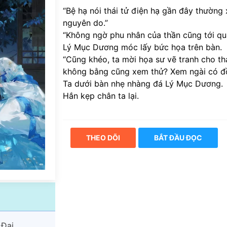
“Bệ hạ nói thái tử điện hạ gần đây thường x
nguyên do.”
“Không ngờ phu nhân của thần cũng tới quấ
Lý Mục Dương móc lấy bức họa trên bàn.
“Cũng khéo, ta mời họa sư vẽ tranh cho thá
không bằng cũng xem thử? Xem ngài có đ
Ta dưới bàn nhẹ nhàng đá Lý Mục Dương.
Hắn kẹp chân ta lại.
THEO DÕI
BẮT ĐẦU ĐỌC
 Đại