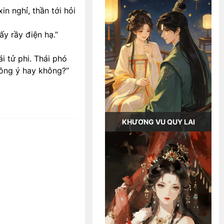
in nghỉ, thần tới hỏi
y rầy điện hạ.”
i tử phi. Thái phó
ồng ý hay không?”
KHƯƠNG VU QUY LAI