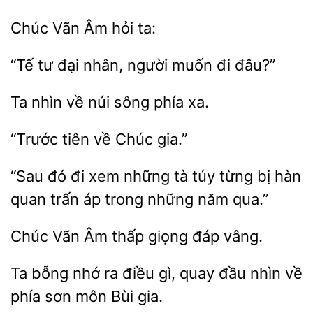
Vãn
ta:
tư đại
người muốn đi
Ta
về núi
phía
về Chúc
“Sau đó đi xem những tà
bị hàn
quan trấn áp
những năm qua.”
Vãn Âm
đáp vâng.
Ta bỗng
ra
gì, quay đầu nhìn về
sơn môn Bùi gia.