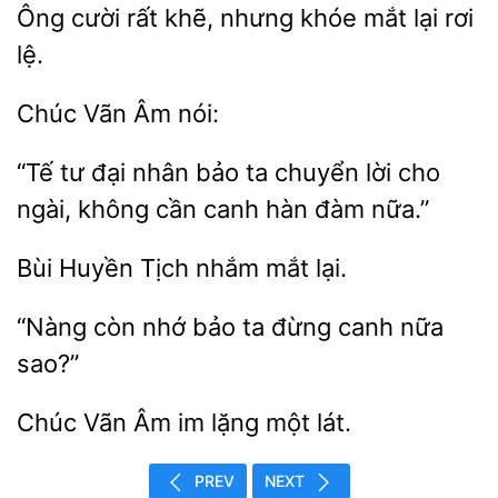
Ông cười
khẽ,
khóe
lại rơi
lệ.
nói:
“Tế tư đại nhân bảo ta chuyển lời cho
ngài, không cần
nữa.”
Bùi
nhắm
lại.
“Nàng còn
ta đừng canh
sao?”
Vãn Âm
lặng
lát.
PREV
NEXT