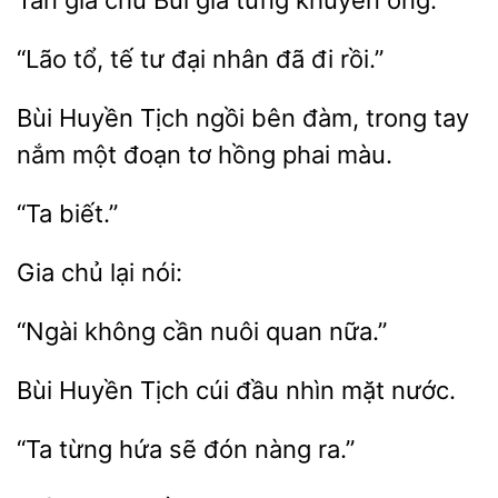
Tân gia
từng khuyên ông.
“Lão
tế tư đại nhân
đi
Bùi Huyền Tịch ngồi
đàm,
nắm một đoạn tơ hồng phai màu.
chủ
“Ngài
cần
quan
Bùi
Tịch cúi
nhìn mặt
từng hứa sẽ
nàng