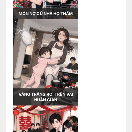
MÓN NỢ CŨ NHÀ HỌ THẨM
VẦNG TRĂNG RƠI TRÊN VAI
NHÂN GIAN