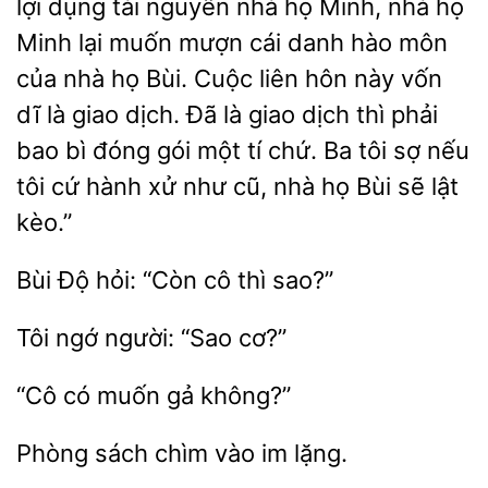
lợi dụng tài nguyên nhà họ Minh, nhà họ
Minh lại muốn mượn cái
hào môn
của nhà họ Bùi. Cuộc liên hôn này vốn
dĩ là giao dịch. Đã là giao dịch thì phải
bao bì đóng gói một tí chứ. Ba tôi sợ nếu
tôi cứ hành xử như cũ,
họ Bùi sẽ lật
kèo.”
hỏi: “Còn cô thì
ngớ
“Sao
“Cô
muốn
sách chìm vào