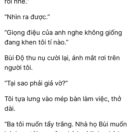
rồi nhé.”
“Giọng điệu của anh nghe
đang khen
tí nào.”
Bùi Độ
nụ cười
ánh mắt rơi trên
tôi.
sao
vờ?”
Tôi tựa lưng
bàn
việc, thở
dài.
“Ba tôi muốn tẩy trắng.
họ Bùi muốn