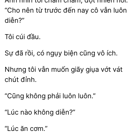
Anh
chằm chằm, đột nhiên hỏi:
“Cho nên từ trước đến nay cô
luôn
diễn?”
Sự
rồi,
ngụy biện cũng vô
Nhưng
vẫn muốn giãy giụa
chút đỉnh.
“Cũng
luôn
diễn?”