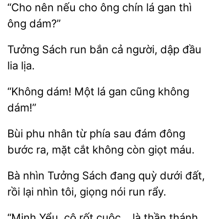
“Cho
nếu cho ông chín
thì
ông dám?”
Tưởng Sách
bắn cả người,
đầu
lịa.
dám! Một lá gan
dám!”
Bùi phu nhân từ phía
đông
bước ra, mặt cắt không còn giọt
Bà
Tưởng Sách đang quỳ
đất,
rồi lại nhìn tôi, giọng
run rẩy.
“Minh Yểu, cô
là
thánh