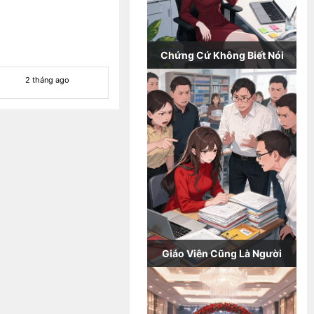
Chứng Cứ Không Biết Nói
2 tháng ago
Giáo Viên Cũng Là Người