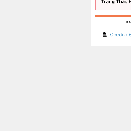
Trạng Thái:
H
DA
Chương 