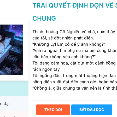
TRAI QUYẾT ĐỊNH DỌN VỀ
CHUNG
Thỉnh thoảng Cố Nghiên về nhà, nhìn thấy 
của tôi, sẽ đột nhiên phát điên.
“Khương Ly! Em có để ý anh không?”
“Anh ra ngoài tìm phụ nữ mà em cũng khô
căn bản không yêu anh không?”
Tôi đang cắm hoa, cắt đứt một cành hồng 
rách ngón tay.
Tôi ngẩng đầu, trong mắt thoáng hiện đau 
năng diễn xuất đạt đến cảnh giới hoàn hảo
“Chồng à, giữa chúng ta vẫn nên là tình thâ
n đại
THEO DÕI
BẮT ĐẦU ĐỌC