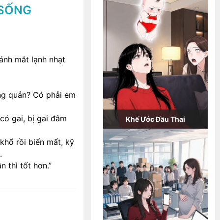
 SỐNG
ánh mắt lạnh nhạt
ng quản? Có phải em
có gai, bị gai đâm
Khế Ước Đầu Thai
khổ rồi biến mất, kỹ
.
n thì tốt hơn.”