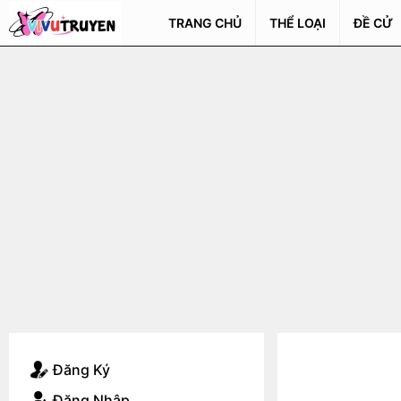
TRANG CHỦ
THỂ LOẠI
ĐỀ CỬ
Đăng Ký
Đăng Nhập