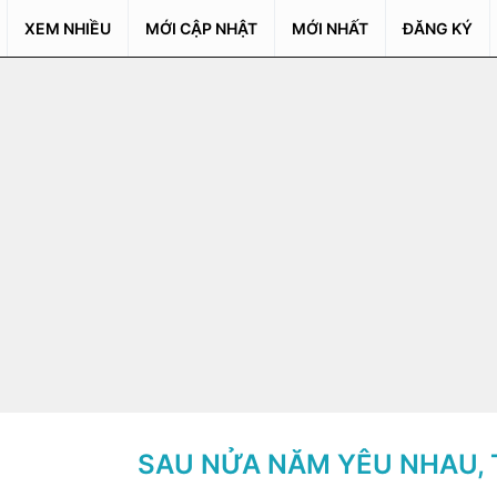
XEM NHIỀU
MỚI CẬP NHẬT
MỚI NHẤT
ĐĂNG KÝ
SAU NỬA NĂM YÊU NHAU, 