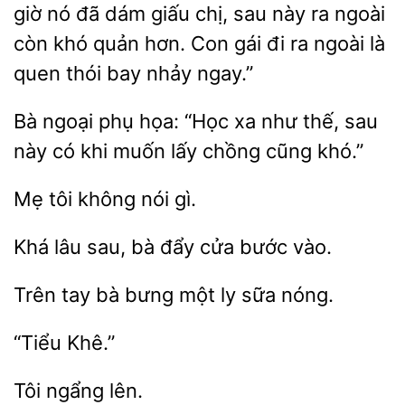
giờ nó
dám giấu chị, sau này ra ngoài
còn
quản hơn. Con gái đi
ngoài là
quen thói bay nhảy ngay.”
ngoại phụ họa: “Học xa như thế, sau
này có
lấy chồng cũng khó.”
tôi
nói
Khá lâu
bà
bước vào.
Trên tay
bưng
ly
nóng.