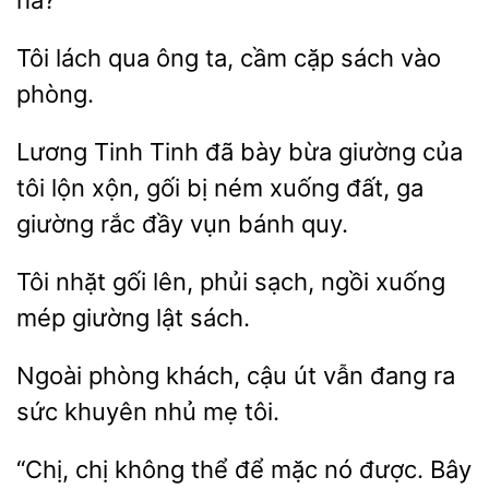
hả?”
Tôi lách qua ông
cầm
sách
phòng.
Lương Tinh Tinh đã bày bừa
của
lộn xộn, gối bị ném xuống đất,
giường rắc đầy vụn bánh quy.
Tôi
gối lên, phủi sạch, ngồi xuống
giường lật
Ngoài
khách,
út vẫn đang ra
sức khuyên nhủ
tôi.
“Chị, chị không thể để mặc nó được. Bây