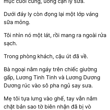
cùng, uống cạn ly sữa.
Dưới đáy ly
đọng lại
lớp
sữa mỏng.
Tôi nhìn nó
lát,
mang ra ngoài rửa
phòng
út đã về.
ngoại nằm ngáy
giường
gấp, Lương Tinh Tinh và Lương Dương
Dương rúc vào sô pha ngủ say sưa.
tựa lưng vào ghế, tay vẫn
chặt bản sao tờ biên nhận đã bị vò