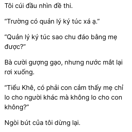
cúi
nhìn đề
“Trường có
ký
xá ạ.”
“Quản lý ký túc sao chu
được?”
Bà cười gượng
nhưng
mắt lại
xuống.
“Tiểu Khê, có phải con cảm thấy mẹ chỉ
lo
người khác
không
cho con
không?”
Ngòi bút
tôi