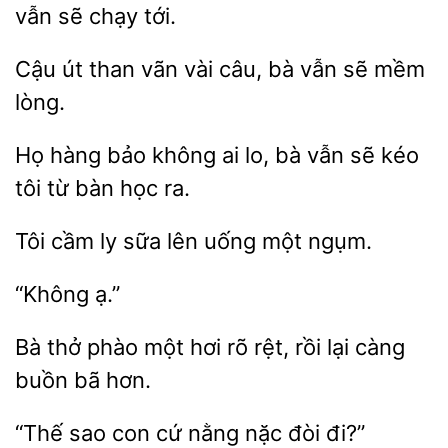
sẽ chạy tới.
Cậu
than vãn vài câu, bà vẫn
lòng.
Họ hàng bảo không ai lo, bà vẫn sẽ kéo
từ bàn
Tôi
ly sữa
uống
ngụm.
Bà thở phào một hơi rõ rệt, rồi lại
hơn.
“Thế
con cứ nằng
đòi