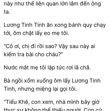
này
thể liên quan lớn lắm đến ông
Lương Tinh Tinh ăn xong bánh quy chạy
chặt lấy eo mẹ
“Cô
chị đi rồi sao? Vậy sau này
kiểm tra bài cho
Nước mắt mẹ
lập tức
chã.
Bà ngồi xổm xuống
Lương Tinh
Tinh, nhưng miệng
gọi tôi.
“Tiểu Khê, con xem, nhà mình bây
thực sự không thể thiếu người. Con cứ