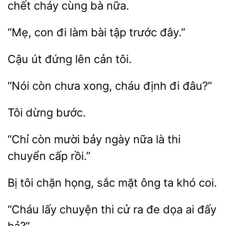
chết cháy cùng
nữa.
con đi
bài tập
đây.”
lên cản tôi.
còn chưa xong, cháu định
“Chỉ
mười bảy ngày nữa là
chuyển cấp
tôi chặn
sắc mặt ông ta khó
“Cháu lấy chuyện thi cử
đe
đấy