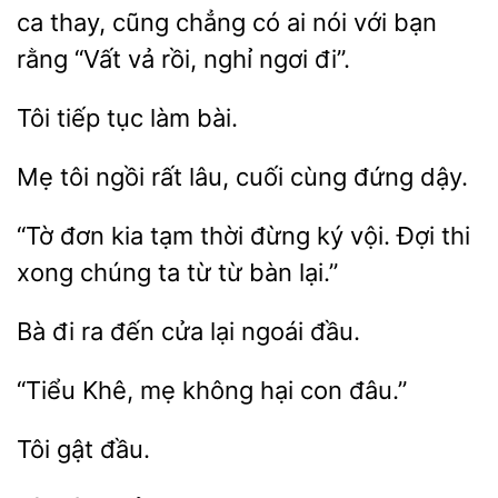
ca thay, cũng chẳng có ai nói với bạn
rằng “Vất vả rồi,
ngơi đi”.
làm bài.
Mẹ tôi
rất
cuối
đứng dậy.
“Tờ đơn kia tạm thời đừng ký
Đợi
chúng ta từ từ bàn lại.”
Bà
đến cửa
ngoái đầu.
Khê, mẹ
hại
đâu.”