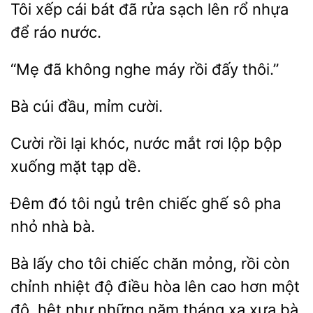
Tôi xếp cái bát
sạch lên
nhựa
để ráo nước.
“Mẹ đã
máy rồi
thôi.”
Bà
cười.
Cười rồi
khóc, nước
rơi
bộp
xuống mặt tạp dề.
Đêm đó tôi ngủ
ghế sô
nhỏ nhà bà.
Bà lấy cho tôi chiếc chăn mỏng, rồi còn
chỉnh nhiệt độ điều hòa lên cao hơn
hệt như những năm tháng xa xưa bà