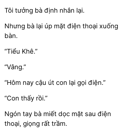
Tôi tưởng
nhắn
Nhưng bà
úp mặt
thoại
bàn.
“Vâng.”
“Hôm nay
út con
điện.”
tay bà
dọc mặt sau điện
thoại, giọng
trầm.