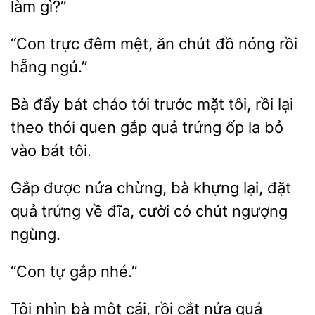
gì?”
“Con trực
mệt, ăn chút
nóng rồi
hẵng
Bà đẩy bát cháo tới
mặt tôi, rồi lại
theo thói
quả trứng ốp la bỏ
vào bát tôi.
được nửa chừng, bà khựng lại,
quả trứng về đĩa,
có chút ngượng
ngùng.
tự
Tôi nhìn bà một cái, rồi
nửa quả