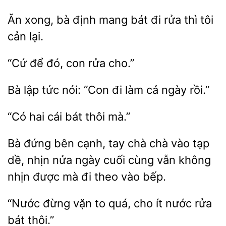
Ăn xong,
định
bát đi rửa thì tôi
lại.
để
rửa cho.”
Bà lập tức
“Con đi
cả
rồi.”
“Có
cái
thôi
Bà đứng bên cạnh, tay chà chà vào tạp
nhịn nửa ngày cuối cùng vẫn không
nhịn
mà đi theo vào
“Nước đừng vặn to
cho ít nước
thôi.”