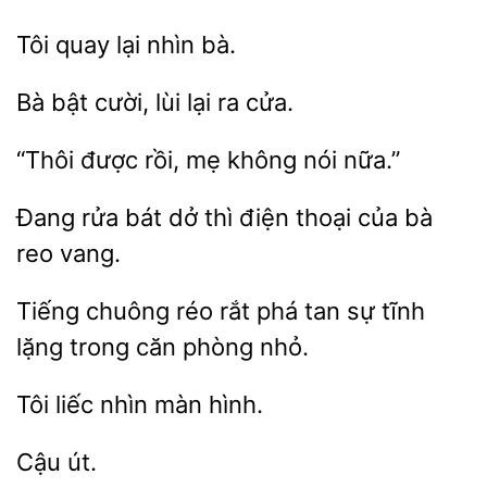
Tôi
nhìn
Bà bật
lại
cửa.
rồi, mẹ không
nữa.”
Đang rửa
dở thì điện
của bà
reo
Tiếng chuông réo rắt phá
sự tĩnh
lặng
căn
nhỏ.
liếc
màn