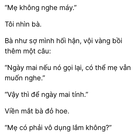
nghe
Bà như sợ mình hối
vội
bồi
thêm một
“Ngày mai
nó gọi
thể mẹ vẫn
muốn nghe.”
“Vậy
ngày
tính.”
mắt
hoe.
có
vô
lắm không?”