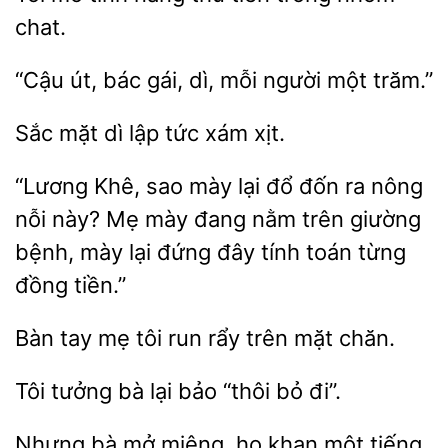
chat.
bác gái, dì, mỗi người một
Sắc mặt dì
xám
“Lương Khê, sao mày lại
đốn ra
nỗi này? Mẹ mày đang nằm trên giường
bệnh, mày lại đứng đây tính toán từng
tiền.”
Bàn tay mẹ tôi
trên mặt
tưởng bà lại bảo “thôi
Nhưng bà mở miệng, ho
tiếng