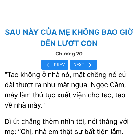
SAU NÀY CỦA MẸ KHÔNG BAO GIỜ
ĐẾN LƯỢT CON
Chương 20
PREV
NEXT
“Tao không ở nhà nó, mặt chồng nó cứ
dài thượt ra như mặt
Ngọc Cầm,
mày làm thủ tục xuất
tao, tao
về nhà mày.”
Dì út chẳng thèm nhìn tôi, nói thẳng với
mẹ: “Chị, nhà em thật sự bất tiện lắm.