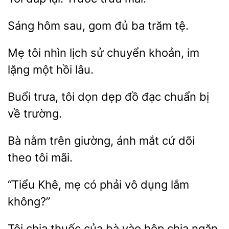
gom đủ ba trăm tệ.
tôi nhìn lịch sử
khoản, im
lặng
hồi lâu.
Buổi
tôi dọn
đồ
chuẩn bị
về trường.
nằm trên giường, ánh mắt cứ dõi
theo
“Tiểu Khê, mẹ
vô dụng
không?”
Tôi chia
vào hộp chia ngăn.