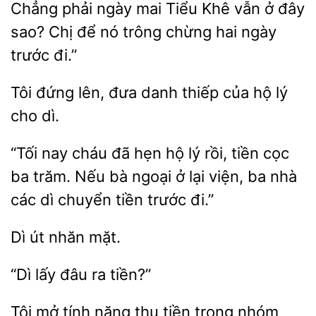
phải ngày
Tiểu Khê vẫn ở đây
sao? Chị để nó trông
hai ngày
trước đi.”
Tôi
lên, đưa danh thiếp
hộ lý
cho
“Tối nay
đã hẹn hộ lý rồi, tiền cọc
ba trăm.
bà ngoại ở lại
ba nhà
các dì chuyển tiền trước đi.”
nhăn
“Dì
tiền?”
Tôi mở tính năng thu