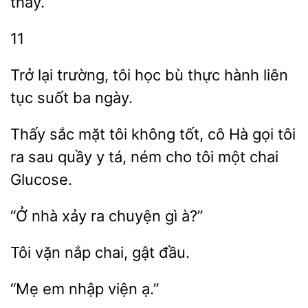
thấy.
11
Trở lại trường, tôi
thực hành
tục suốt ba ngày.
sắc mặt tôi không tốt, cô Hà
tôi
ra sau
y tá, ném cho tôi một chai
Glucose.
“Ở nhà xảy
gì
Tôi
nắp
gật
viện ạ.”