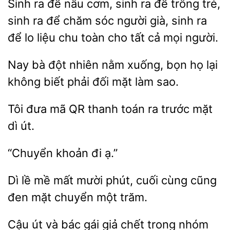
Sinh ra để nấu cơm, sinh ra để trông trẻ,
sinh ra để chăm
người già, sinh
để lo
chu toàn cho tất cả mọi người.
Nay bà đột
nằm xuống, bọn
lại
không biết phải đối mặt
sao.
Tôi đưa
thanh toán ra trước
dì út.
ạ.”
Dì lề
phút, cuối cùng cũng
đen mặt chuyển một trăm.
Cậu út và bác gái
nhóm