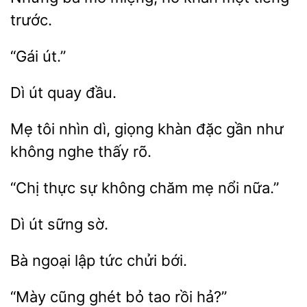
Dì
Mẹ
nhìn dì, giọng khàn
gần như
không
thấy rõ.
“Chị
sự không
mẹ
nữa.”
út
lập tức chửi
ghét bỏ tao rồi