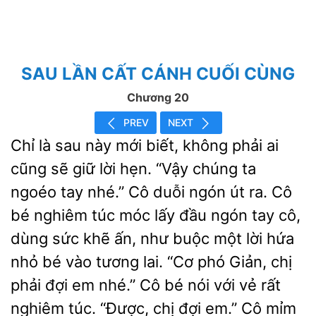
SAU LẦN CẤT CÁNH CUỐI CÙNG
Chương 20
PREV
NEXT
Chỉ là sau này mới biết, không phải ai
cũng sẽ giữ lời hẹn. “Vậy chúng ta
tay nhé.” Cô duỗi ngón út ra. Cô
bé nghiêm túc móc lấy đầu ngón tay cô,
dùng sức khẽ ấn, như buộc một lời hứa
nhỏ bé vào tương lai. “Cơ phó Giản, chị
phải đợi em nhé.” Cô bé nói với vẻ rất
nghiêm túc. “Được, chị đợi em.” Cô mỉm