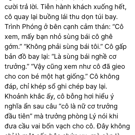
cười trả lời. Tiễn hành khách xuống hết,
cô quay lại buồng lái thu dọn túi bay.
Trình Phóng ở bên cạnh cảm thán: “Cô
xem, mấy bạn nhỏ sùng bái cô ghê
gớm.” “Không phải sùng bái tôi.” Cô gấp
bản đồ bay lại: “Là sùng bái nghề cơ
trưởng.” “Vậy cũng xem như cô đã gieo
cho con bé một hạt giống.” Cô không
đáp, chỉ khép sổ ghi chép bay lại.
Khoảnh khắc ấy, cô bỗng hơi hiểu ý
nghĩa ẩn sau câu “cô là nữ cơ trưởng
đầu tiên” mà trưởng phòng Lý nói khi
đưa cầu vai bốn vạch cho cô. Đây không