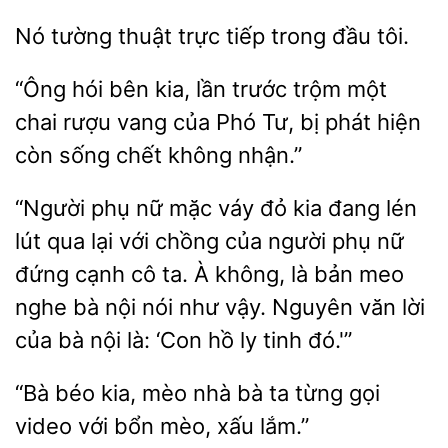
thuật trực tiếp trong
tôi.
hói bên kia, lần trước trộm một
chai rượu vang của Phó Tư, bị phát
còn sống chết không
“Người phụ
mặc váy đỏ kia đang
lút qua lại với chồng của người phụ nữ
đứng cạnh cô ta. À không, là bản meo
nghe bà nội nói như vậy.
văn lời
của bà nội là: ‘Con hồ ly tinh đó.'”
“Bà béo
mèo nhà bà ta từng gọi
video
bổn
xấu lắm.”