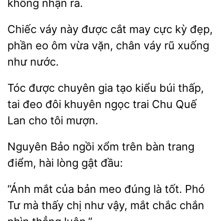
không
ra.
Chiếc váy này được
may cực kỳ đẹp,
phần eo ôm vừa
chân
rũ xuống
như nước.
Tóc được
gia tạo kiểu búi thấp,
tai đeo đôi khuyên ngọc trai Chu Quế
cho
mượn.
Nguyên Bảo ngồi xổm trên bàn trang
điểm,
lòng
“Ánh mắt
meo đúng là tốt. Phó
Tư mà thấy chị như vậy,
chắc chắn