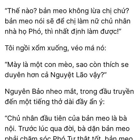
“Thế nào? bản meo
chị chứ?
bản meo nói sẽ
chị làm nữ chủ nhân
nhà họ Phó, thì nhất định làm được!”
ngồi xổm xuống, véo
“Mày
con mèo, sao còn thích se
duyên
cả Nguyệt Lão vậy?”
Nguyên Bảo nheo mắt, trong đầu truyền
đến một tiếng
dài đầy
“Chủ nhân đầu tiên của bản meo là bà
nội. Trước lúc qua đời, bà dặn bản
phải chăm sóc Phó Tư thật tốt.
meo