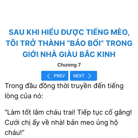
SAU KHI HIỂU ĐƯỢC TIẾNG MÈO,
TÔI TRỞ THÀNH “BẢO BỐI” TRONG
GIỚI NHÀ GIÀU BẮC KINH
Chương 7
PREV
NEXT
Trong
đồng thời truyền đến
lòng
nó:
lắm cháu trai! Tiếp tục cố gắng!
Cưới chị ấy về
bản meo ủng hộ
cháu!”