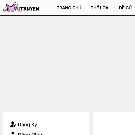
TRANG CHỦ
THỂ LOẠI
ĐỀ CỬ
Đăng Ký
Đăng Nhập