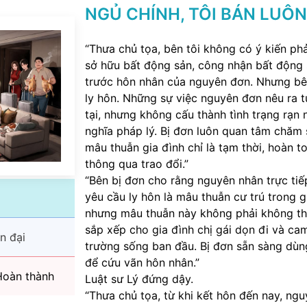
NGỦ CHÍNH, TÔI BÁN LUÔ
“Thưa chủ tọa, bên tôi không có ý kiến ph
sở hữu bất động sản, công nhận bất động s
trước hôn nhân của nguyên đơn. Nhưng bê
ly hôn. Những sự việc nguyên đơn nêu ra 
tại, nhưng không cấu thành tình trạng rạn 
nghĩa pháp lý. Bị đơn luôn quan tâm chăm
mâu thuẫn gia đình chỉ là tạm thời, hoàn t
thông qua trao đổi.”
“Bên bị đơn cho rằng nguyên nhân trực ti
yêu cầu ly hôn là mâu thuẫn cư trú trong g
nhưng mâu thuẫn này không phải không thể
sắp xếp cho gia đình chị gái dọn đi và ca
n đại
trường sống ban đầu. Bị đơn sẵn sàng dùn
để cứu vãn hôn nhân.”
oàn thành
Luật sư Lý đứng dậy.
“Thưa chủ tọa, từ khi kết hôn đến nay, ng