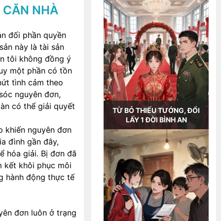
N CĂN NHÀ
ản đối phần quyền
ản này là tài sản
n tôi không đồng ý
tuy một phần có tồn
nứt tình cảm theo
 sóc nguyên đơn,
oàn có thể giải quyết
TỪ BỎ THIẾU TƯỚNG, ĐỔI
LẤY 1 ĐỜI BÌNH AN
ếp khiến nguyên đơn
ia đình gần đây,
 hóa giải. Bị đơn đã
m kết khôi phục môi
g hành động thực tế
uyên đơn luôn ở trạng