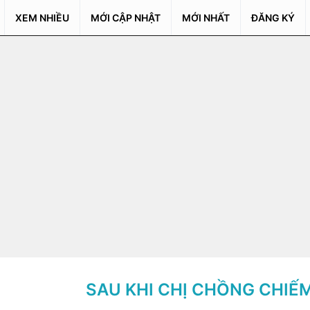
XEM NHIỀU
MỚI CẬP NHẬT
MỚI NHẤT
ĐĂNG KÝ
SAU KHI CHỊ CHỒNG CHIẾ