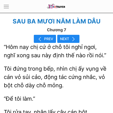
SAU BA MƯƠI NĂM LÀM DÂU
Chương 7
PREV
NEXT
“Hôm
chị cứ ở chỗ tôi nghỉ ngơi,
nghĩ xong sau này
thế nào
nói.”
Tôi
trong bếp, nhìn chị ấy vụng về
cán vỏ sủi cảo, động tác cứng nhắc, vỏ
chỗ dày
mỏng.
Tôi rửa tay,
lấy cây