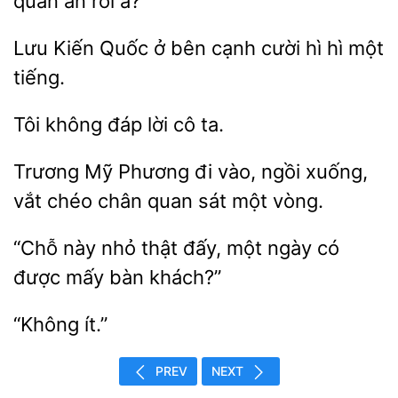
quán ăn rồi à?”
Lưu Kiến Quốc
bên cạnh cười hì
một
không đáp
ta.
Trương
Phương đi vào,
xuống,
vắt chéo chân quan sát một
“Chỗ
nhỏ thật
một ngày có
được mấy bàn
PREV
NEXT