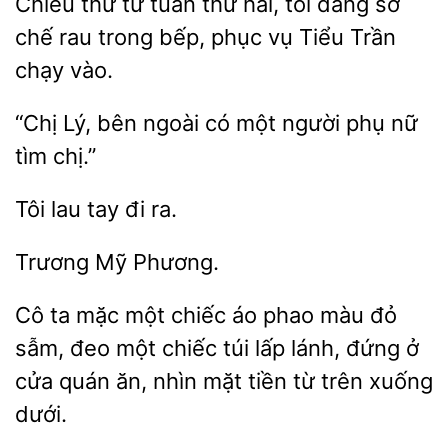
Chiều thứ tư tuần thứ hai,
sơ
chế rau
bếp, phục vụ Tiểu Trần
chạy vào.
“Chị Lý, bên ngoài có
phụ nữ
chị.”
lau
ra.
ta mặc một
áo phao màu đỏ
sẫm, đeo một chiếc túi lấp lánh, đứng ở
cửa quán ăn, nhìn mặt tiền từ trên xuống