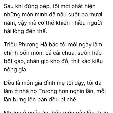
Sau
đứng bếp, tôi
phát hiện
những món mình đã
suốt ba mươi
năm, vậy mà có thể khiến nhiều người
hài lòng đến thế.
Triệu Phượng Hà bảo tôi mỗi ngày
chính bốn món: cá
sườn hấp
bột gạo, chân giò kho đỏ, thịt xào kiểu
nông gia.
Đều là món gia đình
tôi dạy,
đã
làm ở nhà họ Trương hơn
lần, mỗi
lần bưng lên bàn đều bị chê.
Nhưng ở quán ăn, bốn
này lên thực