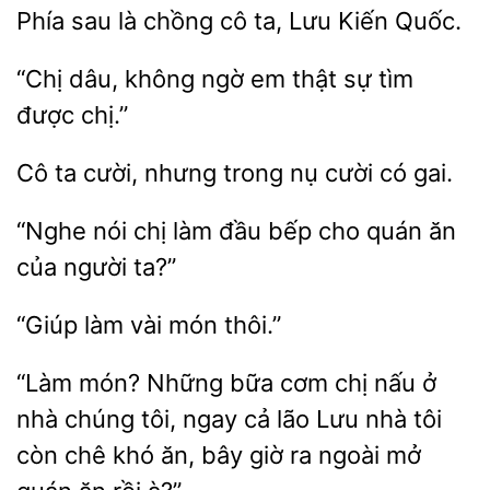
Phía sau là
cô ta,
Quốc.
“Chị dâu, không ngờ
thật sự
chị.”
ta
nhưng trong nụ cười
gai.
“Nghe
chị làm
bếp cho
ăn
của người ta?”
món thôi.”
“Làm món? Những bữa
chị nấu ở
nhà chúng tôi, ngay cả lão Lưu nhà tôi
chê
ăn, bây giờ ra ngoài mở