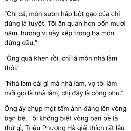
“Chị
món sườn hấp bột gạo của chị
đúng là tuyệt. Tôi ăn quán hơn bốn mươi
năm, hương
này xếp
ba món
đứng đầu.”
khen rồi,
là món nhà làm
thôi.”
“Nhà
cái gì mà nhà làm, vợ tôi làm
mới gọi
nhà làm, chị đây là
phu.”
Ông ấy chụp một tấm ảnh đăng lên
bạn bè. Tôi không biết vòng bạn bè là
thứ gì,
Phượng Hà giải thích
lâu