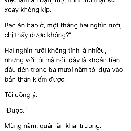
việc làm
bận, một mình tôi thật sự
không kịp.
ăn bao ở, một tháng hai
rưỡi,
chị thấy
không?”
Hai nghìn rưỡi không tính là nhiều,
nhưng với tôi mà nói, đây là khoản tiền
trong ba mươi năm tôi dựa vào
bản thân
được.
“Được.”
quán
khai trương.