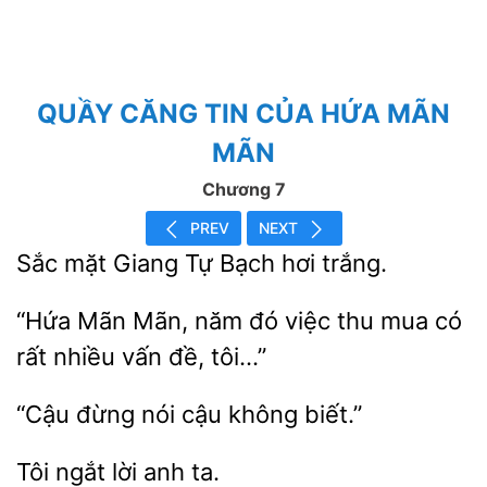
QUẦY CĂNG TIN CỦA HỨA MÃN
MÃN
Chương 7
PREV
NEXT
Sắc mặt
hơi trắng.
“Hứa Mãn Mãn, năm đó
thu
có
rất
vấn đề, tôi…”
đừng
cậu
biết.”
anh ta.