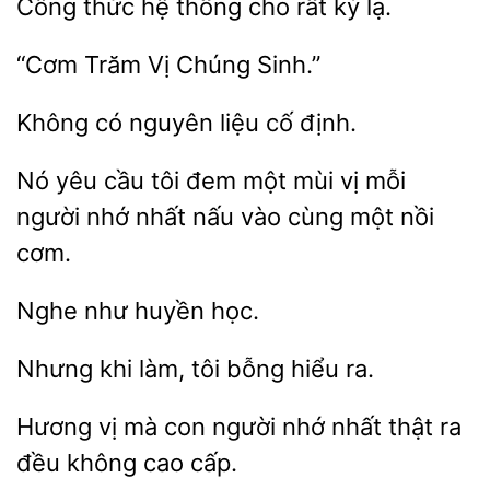
Công thức hệ thống
rất
Vị
Sinh.”
có nguyên
định.
Nó
cầu
đem một mùi vị mỗi
người nhớ nhất nấu vào cùng một
cơm.
học.
Nhưng
làm,
bỗng hiểu
Hương vị
con
nhớ nhất thật ra
không cao cấp.