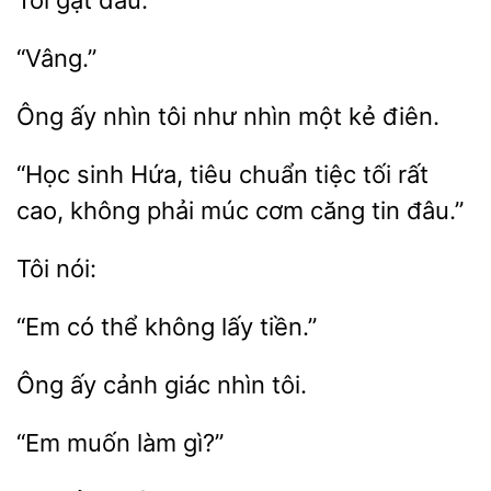
“Vâng.”
Ông
tôi như nhìn
kẻ điên.
“Học sinh Hứa, tiêu chuẩn
tối rất
cao, không phải
cơm
tin đâu.”
“Em
lấy tiền.”
Ông ấy
giác
làm