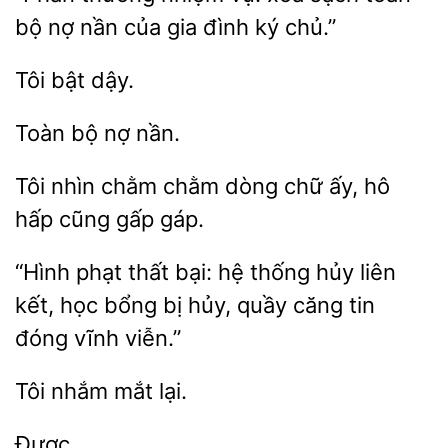
bộ nợ nần của
đình ký chủ.”
nần.
Tôi
chằm chằm dòng chữ ấy, hô
gấp gáp.
“Hình phạt thất bại: hệ
hủy liên
kết,
bổng
hủy, quầy căng tin
đóng vĩnh viễn.”
nhắm
Được.