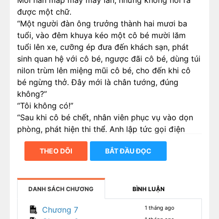
Môi hắn mấp máy mấy lần, nhưng không nói ra
được một chữ.
“Một người đàn ông trưởng thành hai mươi ba
tuổi, vào đêm khuya kéo một cô bé mười lăm
tuổi lên xe, cưỡng ép đưa đến khách sạn, phát
sinh quan hệ với cô bé, ngược đãi cô bé, dùng túi
nilon trùm lên miệng mũi cô bé, cho đến khi cô
bé ngừng thở. Đây mới là chân tướng, đúng
không?”
“Tôi không có!”
“Sau khi cô bé chết, nhân viên phục vụ vào dọn
phòng, phát hiện thi thể. Anh lập tức gọi điện
thoại cho cha anh, bảo ông ta giúp anh dàn xếp.
THEO DÕI
BẮT ĐẦU ĐỌC
Có phải vậy không?”
DANH SÁCH CHƯƠNG
BÌNH LUẬN
1 tháng ago
Chương 7