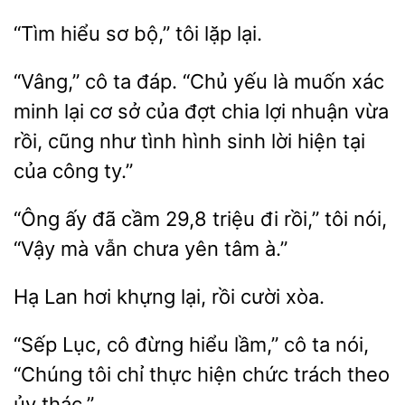
sơ bộ,” tôi
lại.
“Vâng,” cô ta đáp. “Chủ yếu là muốn xác
minh lại
của đợt chia lợi nhuận vừa
rồi, cũng như tình hình sinh lời hiện tại
của công
ấy đã
29,8 triệu đi rồi,” tôi nói,
“Vậy mà vẫn
yên tâm à.”
khựng lại, rồi cười xòa.
“Sếp Lục, cô đừng hiểu
ta nói,
tôi chỉ thực hiện chức trách theo
ủy thác.”