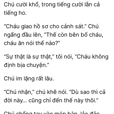
Chú
khổ, trong tiếng
cả
tiếng ho.
“Cháu giao hồ sơ
sát.”
ngẩng đầu lên, “Thế còn bên bố cháu,
cháu ăn nói thế nào?”
“Sự
là sự thật,” tôi nói, “Cháu
định
chuyện.”
im lặng
nhận,” chú khẽ nói. “Dù sao thì cả
đời này…
chỉ
thế này thôi.”
Chú chống tay vào mép
lảo