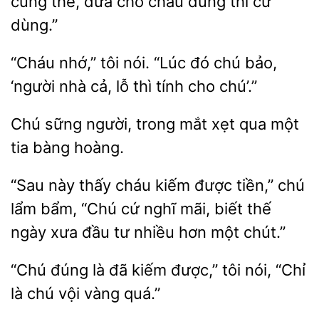
cũng thế, đưa cho cháu dùng thì cứ
“Cháu nhớ,” tôi nói. “Lúc
chú bảo,
‘người
lỗ thì tính cho chú’.”
Chú sững người,
mắt xẹt qua
tia
hoàng.
này thấy cháu kiếm được tiền,” chú
lẩm bẩm, “Chú cứ nghĩ mãi, biết
ngày xưa đầu
nhiều hơn một chút.”
đúng là đã kiếm được,” tôi nói, “Chỉ
là
vội
quá.”