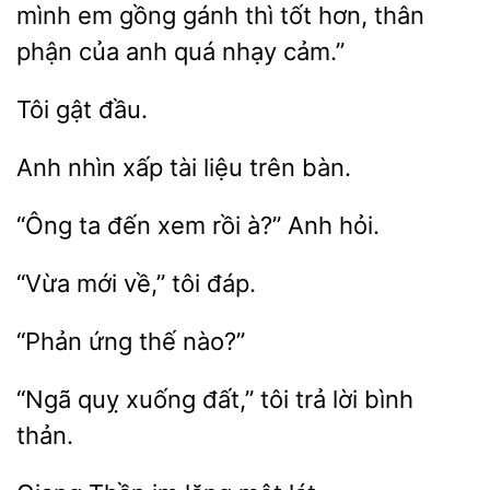
mình em gồng gánh thì
hơn, thân
phận của
quá nhạy cảm.”
Anh nhìn xấp
bàn.
“Ông ta đến xem
Anh
“Vừa
đáp.
nào?”
“Ngã quỵ
tôi
lời bình
thản.