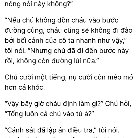
nông nỗi này không?”
“Nếu chú không dồn cháu vào bước
đường cùng, cháu
sẽ không đi đào
bới bối cảnh của cô ta nhanh như vậy,”
nói. “Nhưng chú đã đi
bước này
rồi, không còn đường lùi nữa.”
Chú cười
tiếng, nụ cười
mó
hơn cả khóc.
“Vậy bây giờ cháu định
gì?”
hỏi,
“Tống luôn
chú vào tù à?”
“Cảnh sát đã lập án điều tra,” tôi nói.