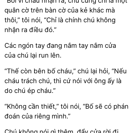
“Bởi vì cháu nhận ra, chú cũng chỉ
một
quân cờ trên bàn cờ của kẻ khác mà
thôi,” tôi nói, “Chỉ là chính
không
nhận ra
đó.”
tay đang
tay nắm cửa
của chú lại run lên.
còn bên bố cháu,” chú lại
“Nếu
trách chú, thì cứ nói với ông ấy là
do chú ép cháu.”
“Không
thiết,” tôi nói, “Bố sẽ
phán
của riêng mình.”
không nói gì thêm,
cửa rời