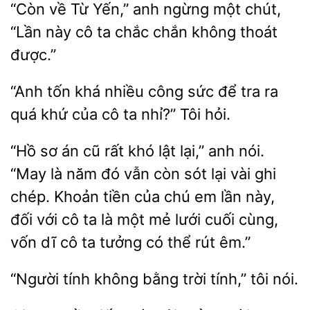
về Từ Yến,” anh ngừng một
“Lần này
ta chắc chắn không thoát
được.”
“Anh
khá nhiều công sức để tra ra
khứ của cô ta nhỉ?” Tôi
“Hồ sơ án cũ rất khó lật lại,” anh nói.
“May là năm đó vẫn còn sót lại vài ghi
chép. Khoản tiền của chú em lần này,
với
ta là một mẻ lưới cuối cùng,
vốn dĩ cô ta tưởng có thể
êm.”
“Người
bằng
tính,” tôi nói.