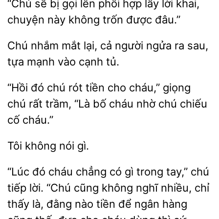
“Chú sẽ bị
lên phối hợp lấy lời
chuyện này
trốn được đâu.”
Chú
lại, cả người ngửa ra
tựa mạnh vào cạnh tủ.
“Hồi đó chú rót tiền cho cháu,” giọng
chú
“Là bố cháu
chú chiếu
cố cháu.”
không
“Lúc đó cháu chẳng có gì trong tay,” chú
tiếp lời.
cũng không nghĩ nhiều, chỉ
thấy là, đằng nào tiền
ngân hàng