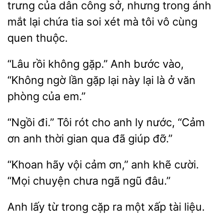
trưng của dân công sở, nhưng trong ánh
lại chứa tia soi xét mà tôi vô cùng
quen thuộc.
“Lâu rồi không gặp.” Anh bước vào,
ngờ lần gặp lại này
là
văn
phòng của em.”
“Ngồi đi.” Tôi rót cho anh
nước, “Cảm
ơn anh thời gian
giúp đỡ.”
“Khoan hãy vội
anh khẽ cười.
“Mọi
chưa ngã ngũ đâu.”
Anh lấy từ trong cặp ra
liệu.