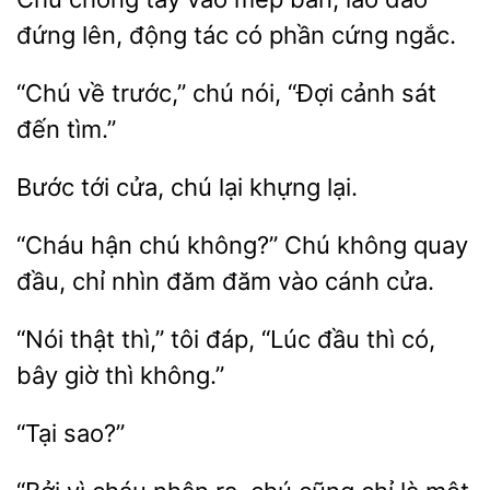
đứng lên, động tác có
cứng ngắc.
“Chú về
chú
“Đợi
sát
đến tìm.”
Bước tới cửa,
lại
“Cháu hận
không?” Chú không quay
đầu, chỉ nhìn đăm
vào
cửa.
“Nói
thì,” tôi đáp,
đầu thì có,
bây
thì không.”