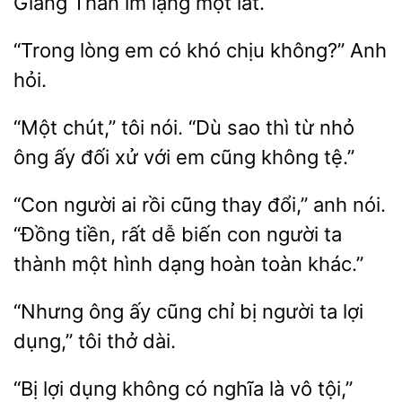
Giang
lặng một
“Trong
em có khó chịu
hỏi.
“Một chút,” tôi
“Dù sao thì từ nhỏ
ông ấy
xử với
cũng không tệ.”
“Con người ai rồi cũng thay
nói.
“Đồng tiền, rất
biến con người ta
thành một hình dạng hoàn toàn khác.”
“Nhưng
ấy cũng chỉ bị người
lợi
dụng,”
thở dài.
“Bị lợi dụng không có nghĩa là vô tội,”