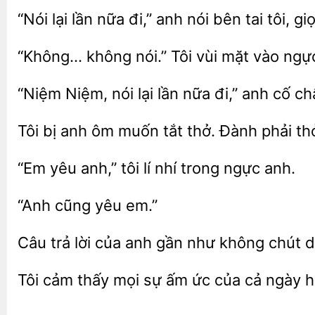
“Nói lại lần nữa đi,” anh nói
tai
giọ
không nói.”
vùi mặt
ngực
“Niệm Niệm, nói
lần nữa đi,”
chấ
Tôi bị anh ôm
tắt thở. Đành
“Em yêu
tôi
trong ngực anh.
em.”
trả lời của anh
như
chút d
Tôi cảm thấy mọi sự ấm ức
cả ngày 