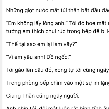
giọt
mắt
thân bắt đầu đả
“Em không lấy lòng anh!” Tôi đỏ hoe mắt n
tưởng
chui rúc trong bếp để bị
sao em lại làm
em yêu anh!
Tôi
lên
đó, xong
tôi cũng ngây
Trong phòng bếp chìm
một sự im
Giang Thần
Anh nhìn tôi, đôi mắt
rất
tĩnh ấ