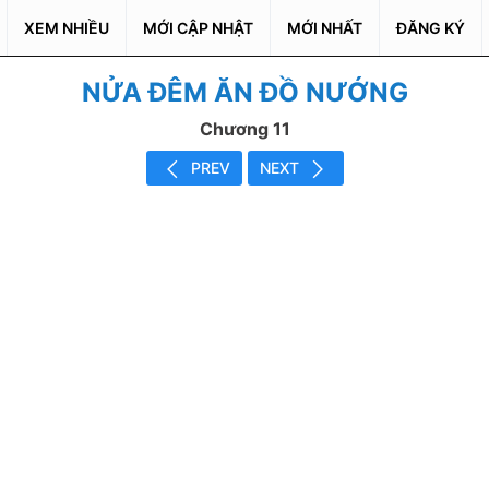
XEM NHIỀU
MỚI CẬP NHẬT
MỚI NHẤT
ĐĂNG KÝ
NỬA ĐÊM ĂN ĐỒ NƯỚNG
Chương 11
PREV
NEXT