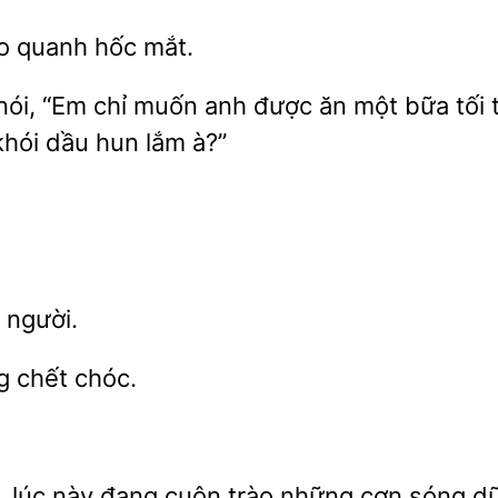
o quanh hốc mắt.
ói, “Em chỉ muốn anh được ăn một bữa tối th
 khói dầu hun lắm
 người.
chóc.
y, lúc này đang cuộn trào những cơn sóng