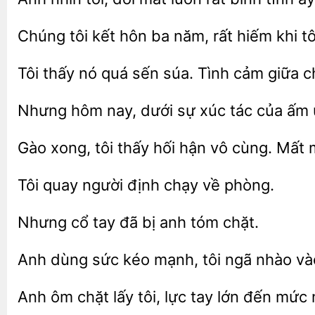
tôi kết hôn ba năm, rất hiếm
tô
Tôi thấy nó quá sến súa. Tình cảm
c
Nhưng hôm
dưới sự
tác của ấm
Gào xong, tôi
hối hận vô
Mất
người định
về phòng.
Nhưng
tay đã
anh tóm
Anh dùng sức kéo
ngã nhào
Anh
lấy tôi, lực tay
đến mức n