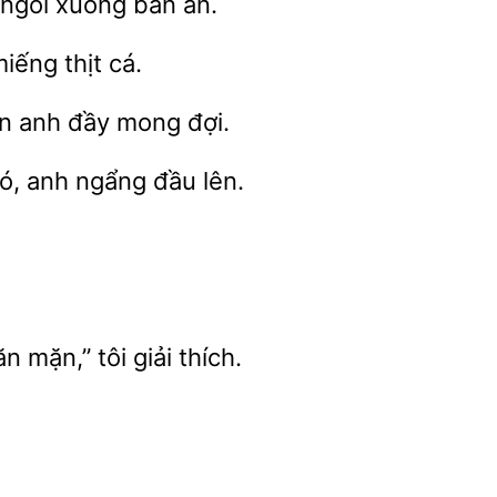
 ngồi xuống
ăn.
ếng thịt cá.
anh đầy
đợi.
, anh ngẩng đầu lên.
 mặn,” tôi giải