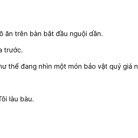
 ăn trên bàn bắt
dần.
a trước.
hư thể đang nhìn một
bảo vật quý giá n
ôi làu bàu.