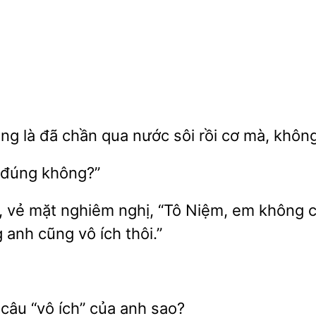
là đã chần qua nước
rồi
mà, không
đúng
g, vẻ mặt nghiêm nghị,
Niệm, em không c
 anh cũng vô ích thôi.”
 câu “vô ích”
anh sao?