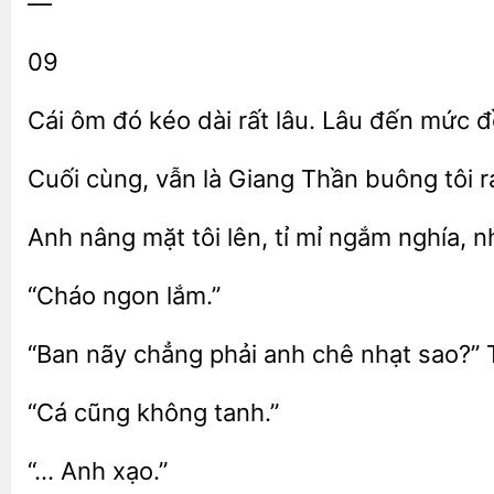
—
09
Cái ôm đó kéo dài rất
Lâu đến mức đồ
cùng, vẫn là
buông tôi r
nâng mặt tôi lên, tỉ mỉ
nghía, n
phải anh chê nhạt sao?” T
tanh.”