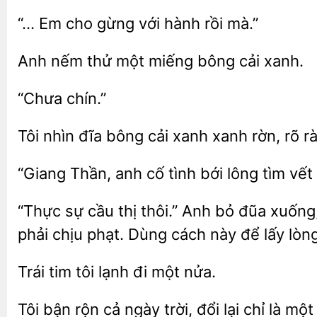
Em
gừng với
rồi mà.”
nếm thử một
cải xanh.
Tôi nhìn đĩa bông cải xanh xanh rờn, rõ
Thần, anh cố tình bới lông tìm
“Thực sự cầu thị thôi.” Anh bỏ đũa xuốn
chịu phạt. Dùng cách này để lấy lòng
Trái
tôi lạnh
nửa.
Tôi bận rộn cả ngày trời,
lại
là một