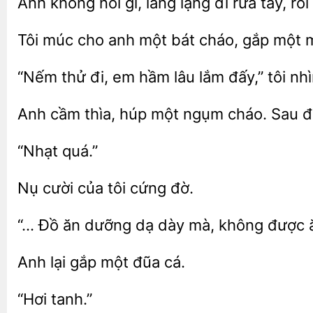
không nói gì, lẳng lặng đi rửa
rồi
Tôi
anh một bát
gắp một mi
“Nếm thử
em hầm lâu lắm đấy,” tôi
thìa,
một ngụm cháo. Sau đó
cười của
cứng
“… Đồ
dưỡng
dày mà, không được ăn
Anh
đũa cá.