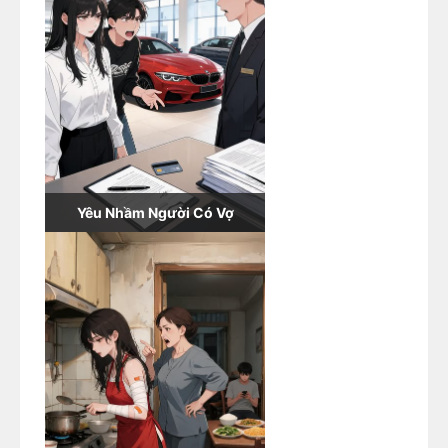
Yêu Nhầm Người Có Vợ