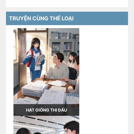
TRUYỆN CÙNG THỂ LOẠI
HẠT GIỐNG THI ĐẤU