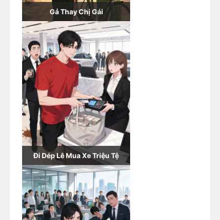
Gả Thay Chị Gái
Đi Dép Lê Mua Xe Triệu Tệ