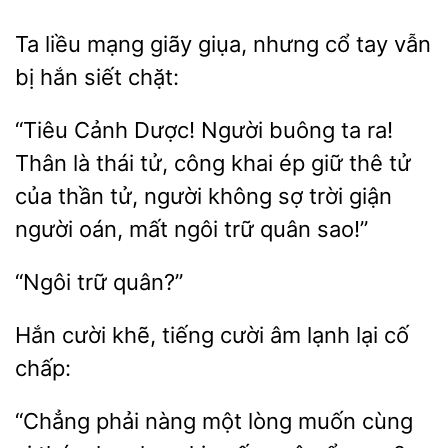
Ta liều
giãy
nhưng
tay vẫn
bị hắn siết chặt:
“Tiêu Cảnh Dược! Người buông ta ra!
Thân là thái tử, công khai ép
thê tử
của thần tử,
không sợ trời giận
người oán, mất ngôi trữ
sao!”
Hắn cười
cười âm lạnh
cố
chấp:
“Chẳng phải nàng một lòng muốn cùng