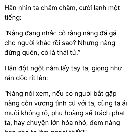
Hắn nhìn
chằm
cười
một
tiếng:
“Nàng đang
cô rằng
đã gả
cho người khác rồi sao? Nhưng nàng
đừng quên, cô là thái
Hắn đột
lấy
ta, giọng như
rắn độc rít lên:
“Nàng nói
nếu có người bắt gặp
nàng còn vương
cũ với ta, cùng ta ái
muội không rõ, phụ hoàng sẽ trách phạt
ta, hay
lớn hóa nhỏ, đem nàng