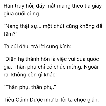
Hắn truy hỏi, đáy
mang
tia
giụa cuối cùng.
thật sự…
chút cũng
để
tâm?”
Ta
trả lời cung
“Điện hạ thành
là việc vui của quốc
gia. Thần phụ chỉ có
mừng. Ngoài
ra,
còn gì khác.”
phụ.”
Tiêu Cảnh
như
lời ta
giận.