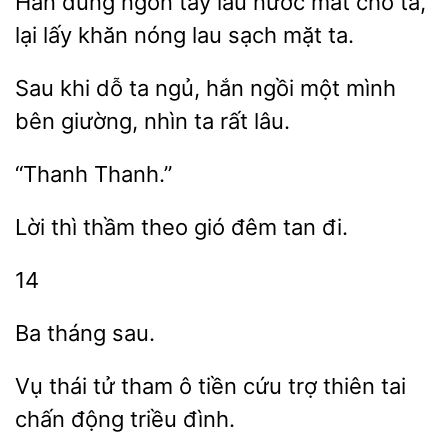
Hắn dùng ngón tay lau nước
cho ta,
lại lấy khăn
lau sạch mặt
Sau khi dỗ
hắn ngồi một mình
bên giường,
ta rất lâu.
Lời thì thầm
gió
đi.
14
thái tử tham ô tiền
trợ thiên tai
chấn động triều