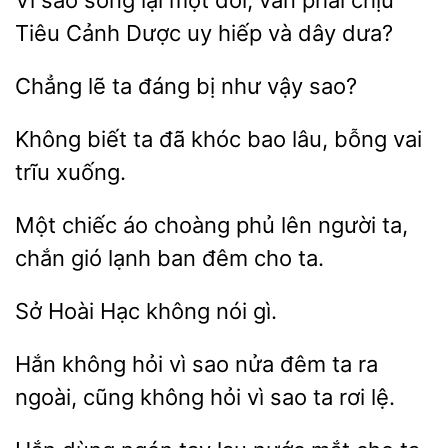
sao sống lại một đời, vẫn phải chịu
Tiêu
Dược
hiếp và dây dưa?
lẽ ta đáng
như
sao?
ta
khóc bao lâu, bỗng vai
trĩu xuống.
Một chiếc áo choàng phủ
người ta,
chắn
lạnh ban đêm
ta.
Sở Hoài
nói
Hắn không hỏi vì sao nửa đêm ta ra
ngoài, cũng không
vì sao
rơi