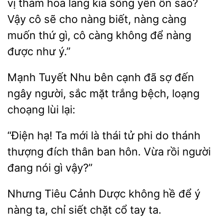
vị thám hoa lang kia sống yên ổn sao?
Vậy cô sẽ cho nàng biết, nàng
thứ gì, cô
không để nàng
được như ý.”
Mạnh
Nhu bên cạnh đã sợ đến
ngây người, sắc
trắng bệch, loạng
choạng
lại:
“Điện hạ!
mới là thái
phi do thánh
thượng đích thân ban hôn. Vừa rồi người
đang
gì vậy?”
Dược không hề để ý
nàng ta, chỉ siết chặt cổ tay ta.