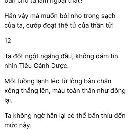
ban cho ta làm ngoại thất?”
Hắn vậy mà muốn bôi nhọ trong
ta, cướp đoạt
tử của thần tử!
12
Ta
ngột ngẩng đầu,
dám tin
nhìn
Cảnh Dược.
Một
lạnh lẽo từ lòng bàn chân
xông thẳng lên, máu toàn
như đông
không ngờ hắn
thể bẩn thỉu đến
mức này.