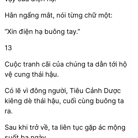
ngẩng
nói từng
một:
hạ
tay.”
13
Cuộc tranh
của chúng
tới hộ
vệ cung thái hậu.
Có lẽ
đông
Tiêu Cảnh Dược
kiêng dè thái hậu,
cùng buông ta
ra.
Sau khi trở
ta liên tục gặp
mộng
ba ngày.