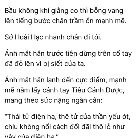
Bầu
khí giằng co thì
vang
lên tiếng
chân trầm ổn mạnh mẽ.
Hoài
chân đi tới.
Ánh mắt hắn trước
dừng trên cổ tay
đỏ lên vì bị siết
ta.
Ánh mắt hắn
đến cực điểm, mạnh
mẽ nắm lấy cánh tay Tiêu Cảnh
mang
sức nặng ngàn cân:
“Thái tử điện hạ,
của thần yếu ớt,
chịu không nổi cách đối đãi thô lỗ như
vậy của điện