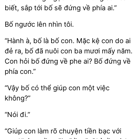
biết, sắp tới bố
đứng về phía
Bố
nhìn
“Hành à, bố là bố
Mặc kệ con do ai
đẻ ra, bố đã nuôi con ba mươi mấy năm.
Con hỏi
đứng về phe ai? Bố đứng về
con.”
bố có thể
con một
không?”
“Giúp con làm rõ chuyện tiền
với