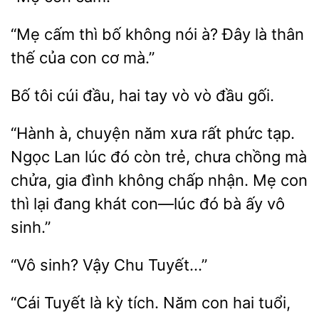
thì bố không nói à? Đây là thân
thế của
cơ mà.”
Bố
cúi đầu,
tay vò
đầu gối.
“Hành à, chuyện năm xưa rất phức tạp.
Ngọc Lan lúc đó còn trẻ, chưa
mà
chửa,
đình không chấp nhận. Mẹ
thì lại đang khát con—lúc đó bà ấy vô
sinh.”
“Vô sinh?
“Cái Tuyết
kỳ tích. Năm con hai tuổi,