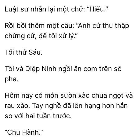
sư
lại
chữ: “Hiểu.”
Rồi bồi thêm
câu: “Anh cứ
thập
cứ, để tôi xử lý.”
Tôi và
Ninh
ăn
trên sô
pha.
Hôm
có món sườn xào chua ngọt và
rau xào. Tay
đã lên hạng
hẳn
so với hai tuần trước.