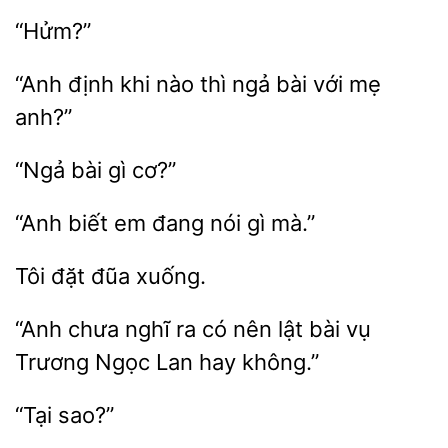
“Hửm?”
khi nào
ngả bài với mẹ
anh?”
bài
biết em đang nói
Tôi
“Anh chưa nghĩ ra có nên
bài vụ
Trương
hay không.”