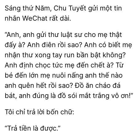
Sáng thứ
Tuyết gửi một
nhắn WeChat rất dài.
“Anh, anh gửi thư luật sư cho
thật
đấy à? Anh điên rồi sao?
có biết mẹ
nhận thư xong tay run bần bật không?
Anh định chọc
mẹ đến chết à? Từ
bé đến lớn mẹ nuôi nấng anh thế nào
anh quên hết rồi sao? Đồ ăn cháo đá
bát, anh đúng là đồ sói mắt trắng vô ơn!”
trả
bốn chữ:
được.”