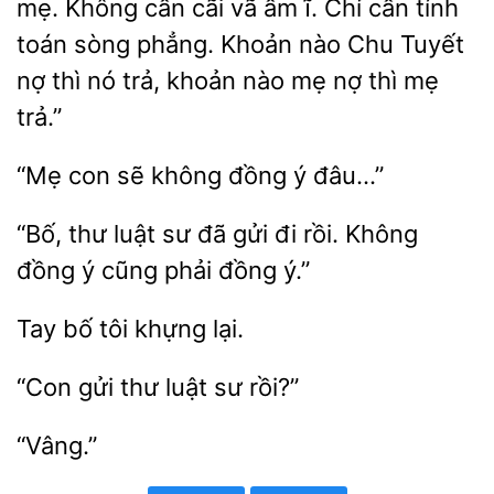
mẹ. Không cần cãi vã ầm ĩ. Chỉ cần tính
toán sòng phẳng. Khoản nào Chu
nợ thì nó
khoản nào mẹ nợ thì mẹ
trả.”
“Mẹ
sẽ không
ý
luật sư đã gửi đi rồi. Không
đồng ý cũng
đồng ý.”
khựng lại.
“Con gửi
luật
“Vâng.”