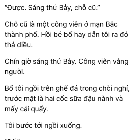
Sáng thứ
cũ.”
Chỗ cũ là
công
ở mạn Bắc
thành
Hồi bé bố hay dẫn tôi ra đó
thả diều.
giờ
thứ Bảy. Công viên vắng
Bố tôi
trên ghế đá
chòi nghỉ,
mặt là hai cốc sữa đậu nành và
mấy cái quẩy.
bước
ngồi