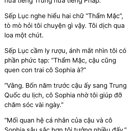
nửa tiếng Trung nửa tiếng Pháp.
Sếp
nghe hiểu hai chữ
Mặc”,
tò mò hỏi tôi chuyện gì
Tôi dịch qua
loa một chút.
Sếp Lục
ly rượu, ánh mắt nhìn tôi
phần phức tạp: “Thẩm Mặc, cậu cũng
con trai cô Sophia à?”
Bốn
trước cậu ấy sang Trung
Quốc du lịch, cô
nhờ tôi giúp đỡ
chăm sóc vài ngày.”
“Mối quan hệ cá nhân
cậu và cô
Sophia
sắc hơn tôi
nhiều đấy.”