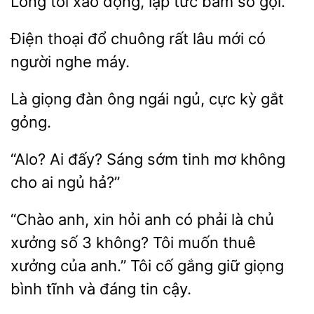
tôi xao
lập
bấm số gọi.
Điện
chuông rất lâu mới có
người
máy.
Là
ông ngái ngủ, cực kỳ
gỏng.
Ai đấy? Sáng
tinh mơ không
cho ai ngủ
“Chào anh, xin
anh có phải là chủ
xưởng
3 không? Tôi muốn thuê
xưởng của anh.” Tôi cố
giữ giọng
bình tĩnh và đáng tin cậy.