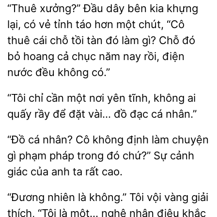
“Thuê xưởng?” Đầu dây
kia khựng
lại, có vẻ tỉnh táo hơn một
“Cô
thuê cái chỗ tồi tàn đó làm gì? Chỗ đó
bỏ hoang cả
năm nay rồi, điện
nước đều không có.”
chỉ cần
nơi yên tĩnh, không ai
quấy rầy để
vài… đồ đạc cá nhân.”
cá nhân? Cô không định
chuyện
gì phạm pháp trong đó chứ?” Sự cảnh
giác của anh
rất cao.
“Đương nhiên là không.” Tôi vội vàng giải
thích, “Tôi
một… nghệ nhân điêu khắc