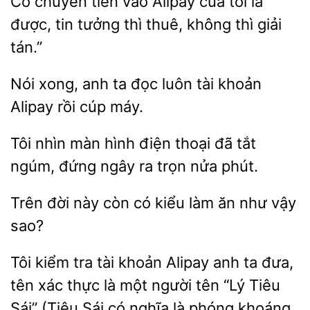
Cô chuyển tiền vào Alipay của tôi
được, tin
thì thuê, không thì giải
Nói
anh
đọc luôn tài khoản
Alipay rồi
máy.
Tôi nhìn
hình điện thoại đã tắt
ngúm,
ngây
trọn nửa phút.
Trên đời này
có
làm ăn
vậy
sao?
Tôi kiểm tra tài khoản Alipay anh ta đưa,
tên xác thực là một người
“Lý
Sái” (Tiêu Sái có nghĩa là phóng