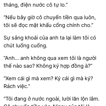
tháng, điện nước cô tự
“Nếu bây giờ cô chuyển tiền qua
tôi sẽ
mật khẩu cổng chính
sảng khoái của anh ta lại làm
có
chút
cuống.
“Anh…
không qua
tôi là người
thế nào sao? Không ký hợp đồng
“Xem cái
mà xem?
gì mà ký?
Rách việc.”
“Tôi đang ở nước ngoài, lười lăn lộn lắm.