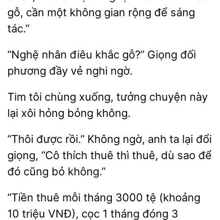
gỗ,
một không gian
để sáng
tác.”
“Nghệ nhân điêu
gỗ?” Giọng đối
đầy vẻ
ngờ.
Tim
chùng xuống, tưởng chuyện này
lại
hỏng
không.
“Thôi được rồi.” Không ngờ, anh ta lại đổi
“Cô thích thuê thì
dù sao để
đó
bỏ không.”
“Tiền thuê mỗi tháng 3000 tệ (khoảng
10 triệu VNĐ), cọc 1
đóng