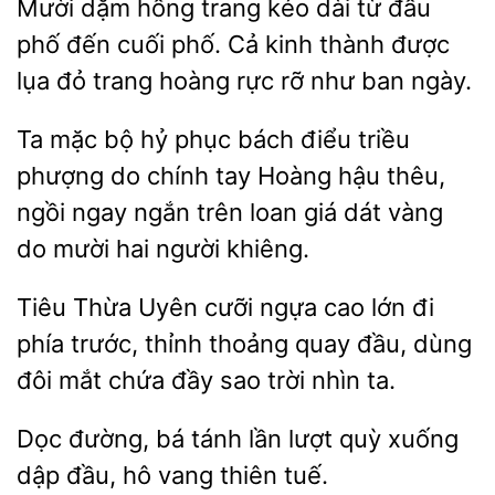
dặm hồng trang kéo dài từ đầu
phố đến cuối
Cả kinh thành được
lụa đỏ trang hoàng rực rỡ như ban
Ta mặc bộ hỷ phục
điểu triều
phượng do chính tay Hoàng hậu thêu,
ngồi ngay ngắn
loan giá dát vàng
do mười hai người
Tiêu Thừa Uyên cưỡi ngựa cao lớn đi
phía
thỉnh thoảng quay đầu, dùng
đôi mắt
sao trời nhìn ta.
Dọc đường, bá
lần lượt quỳ xuống
dập đầu, hô
tuế.